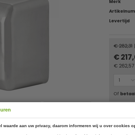
Merk
Artikelnu
Levertijd
€ 282,31
€ 217
€
262,57
Of
betaa
euren
✔ Gratis ver
l waarde aan uw privacy, daarom informeren wij u over cookies o