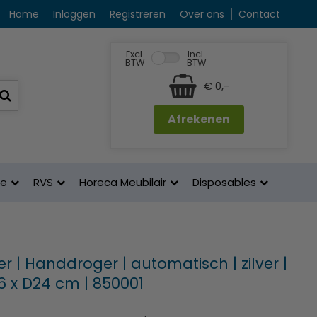
Home
Inloggen
Registreren
Over ons
Contact
Excl.
Incl.
BTW
BTW
€ 0,-
Afrekenen
ne
RVS
Horeca Meubilair
Disposables
r | Handdroger | automatisch | zilver |
6 x D24 cm | 850001