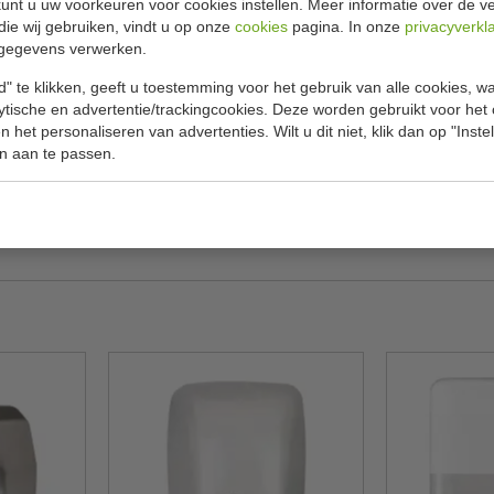
unt u uw voorkeuren voor cookies instellen. Meer informatie over de ve
Specificat
die wij gebruiken, vindt u op onze
cookies
pagina. In onze
privacyverkl
gegevens verwerken.
Model
" te klikken, geeft u toestemming voor het gebruik van alle cookies, 
Afmeting B
lytische en advertentie/trackingcookies. Deze worden gebruikt voor het
 het personaliseren van advertenties. Wilt u dit niet, klik dan op "Inst
Luchtver
n aan te passen.
Vermogen
Gewicht