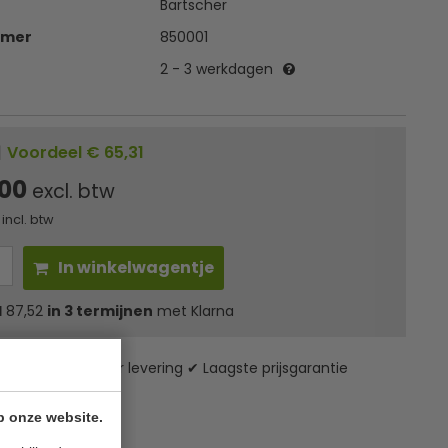
Bartscher
mmer
850001
2 - 3 werkdagen
|
Voordeel € 65,31
,00
excl. btw
incl. btw
In winkelwagentje
l
87,52
in 3 termijnen
met Klarna
zending* ✔ 24 uur levering ✔ Laagste prijsgarantie
p onze website.