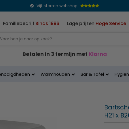
Vijf sterren webshop
Familiebedrijf
Sinds 1996
|
Lage prijzen
Hoge Service
Betalen in 3 termijn met
Klarna
enodigdheden
Warmhouden
Bar & Tafel
Hygie
1
Bartsche
H21 x B2