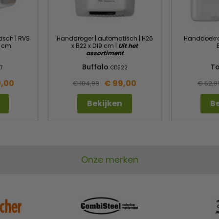
isch | RVS
Handdroger | automatisch | H26
Handdoekrol
0 cm
x B22 x D19 cm |
Uit het
assortiment
Buffalo
T
7
CD522
0,00
€ 99,00
€ 104,99
€ 62,9
Bekijken
Be
Onze merken