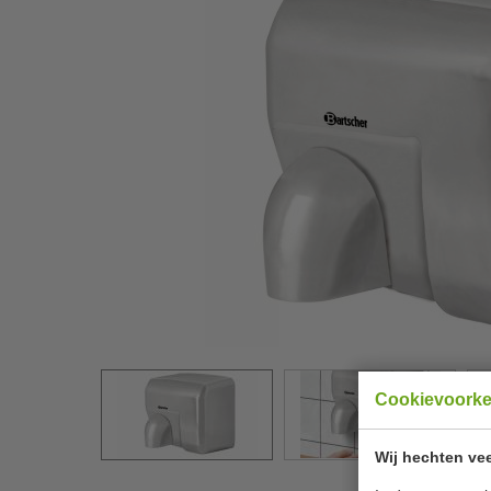
Cookievoork
Wij hechten vee