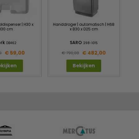
dispenser | H30 x
Handdroger | automatisch | H68
B30 cm
x B30 x D25 cm
ork
SARO
DB462
298-1015
€ 59,00
€ 482,00
9
€ 790,00
kijken
Bekijken