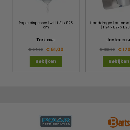
Papierdispenser | wit | H31 x B25
Handdroger | automat
cm
| H24 x B27 x D2
Tork
Jantex
DB461
GD84
€ 61,00
€ 17
€ 64,99
€ 192,99
Bekijken
Bekijken