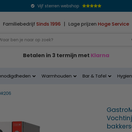
Vijf sterren webshop
Familiebedrijf
Sinds 1996
|
Lage prijzen
Hoge Service
Betalen in 3 termijn met
Klarna
enodigdheden
Warmhouden
Bar & Tafel
Hygie
GR206
GastroM
Vochtinj
bakkers