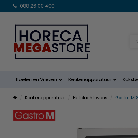
088 26 00 400
Koelen en Vriezen
Keukenapparatuur
Koksb
Keukenapparatuur
Heteluchtovens
Gastro M 