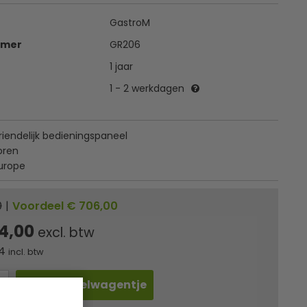
GastroM
mmer
GR206
1 jaar
1 - 2 werkdagen
iendelijk bedieningspaneel
oren
urope
0
|
Voordeel € 706,00
4,00
excl. btw
4
incl. btw
In winkelwagentje