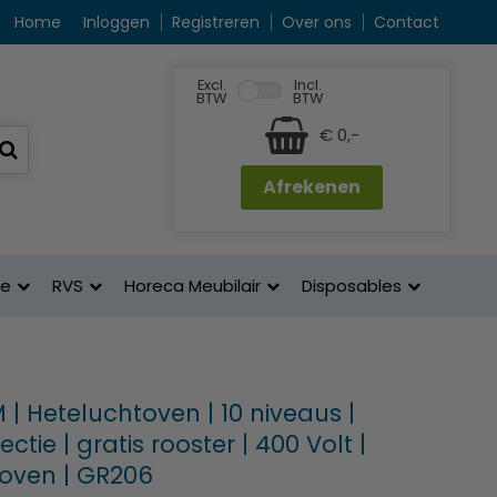
Home
Inloggen
Registreren
Over ons
Contact
Excl.
Incl.
BTW
BTW
€ 0,-
Afrekenen
ne
RVS
Horeca Meubilair
Disposables
 | Heteluchtoven | 10 niveaus |
ectie | gratis rooster | 400 Volt |
oven | GR206