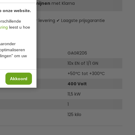
l
1009,95
in 3 termijnen
met Klarna
p onze website.
zending* ✔ 24 uur levering ✔ Laagste prijsgarantie
rschillende
aring
leest u hoe
ies
waaronder
 optimaliseren
GAGR206
ellingen" om uw
oor
10x EN of 1/1 GN
uur
+50ºC tot +300ºC
Akkoord
400 Volt
11,5 kW
1
125 kilo