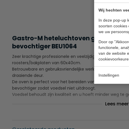
Wij hechten vee
In deze pop-up k
soorten cookies 
we uw persoons
Gastro-M heteluchtoven geschikt voo
Door op "Akkoord
bevochtiger BEU1064
functionele, ana
van de website en
Zeer krachtige professionele en veelzijdige 11,5kW Gastro
cookievoorkeure
roosters/bakplaten van 60x40cm.
Betrouwbare en gebruiksvriendelijke werking en voorzien v
draaiende deur.
Instellingen
De oven is perfect voor het bereiden van veel verschille
bevochtiger zodat voedsel niet uitdroogt.
Voedsel behoudt zijn kwaliteit en u hoeft minder weg te g
Lees meer
Zeer eenvoudige werking
Gebruiksvriendelijk bedieningspaneel
Deur voorzien van dubbel glas
3 ventilators