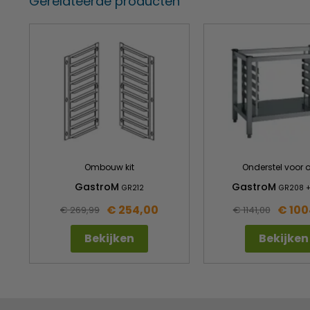
Gerelateerde producten
Te veranderen naar GN 1/1 afmeting
Inclusief 1 roosters
Geschikt voor 10x 60x40cm /10x GN 1/1
Optie: extra roosters, ombouwkit, onderstel.
Ombouw kit
Onderstel voor 
GastroM
GastroM
GR212
GR208 +
€ 254,00
€ 100
€ 269,99
€ 1141,00
Bekijken
Bekijken