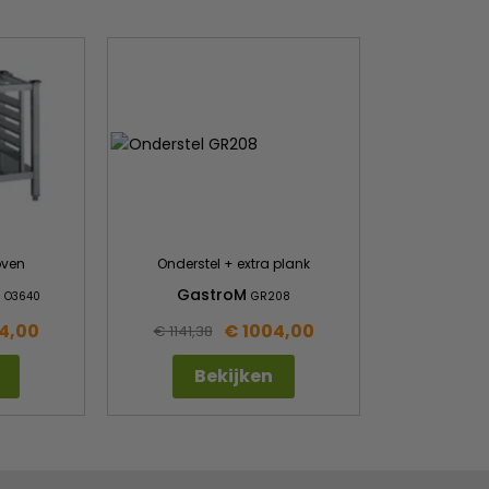
oven
Onderstel + extra plank
GastroM
 O3640
GR208
4,00
€ 1004,00
€ 1141,38
Bekijken