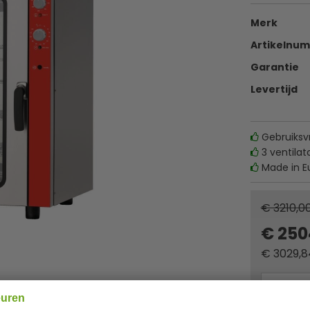
Merk
Artikelnu
Garantie
Levertijd
Gebruiksvr
3 ventilat
Made in E
€ 3210,0
€ 250
€
3029,8
euren