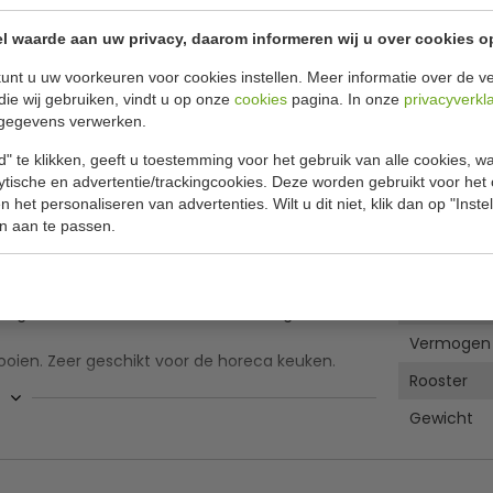
Of
betaa
l waarde aan uw privacy, daarom informeren wij u over cookies o
✔ Gratis ver
unt u uw voorkeuren voor cookies instellen. Meer informatie over de ve
die wij gebruiken, vindt u op onze
cookies
pagina. In onze
privacyverkl
gegevens verwerken.
Specificat
r 10 x 60 x40 cm met
" te klikken, geeft u toestemming voor het gebruik van alle cookies, 
lytische en advertentie/trackingcookies. Deze worden gebruikt voor het
Model
 het personaliseren van advertenties. Wilt u dit niet, klik dan op "Inst
-M elektrische heteluchtoven, geschikt voor
n aan te passen.
Geschikt v
an 1 rooster (geschikt voor 4) en een links
Temperat
Voltage
nde gerechten en heeft ook een handige
Vermogen
ooien. Zeer geschikt voor de horeca keuken.
Rooster
Gewicht