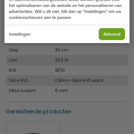
Lees meer
het optimaliseren van de website en het personaliseren van
Deksel is apart verkrijgbaar
advertenties. Wilt u dit niet, klik dan op "Instellingen" om uw
Specificaties
cookievoorkeuren aan te passen.
Zwaar RVS
Afgeronde randen
Model
T 193
Stevige, koel blijvende handgrepen
Instellingen
Akkoord
Diameter
Geschikt voor alle warmtebronnen inclusief inductie
30 cm
Diep
30 cm
Liter
20.5 ltr
RVS
18/10
Dikte RVS
0.8mm dikke RVS wand
Dikte bodem
6 mm
Gerelateerde producten