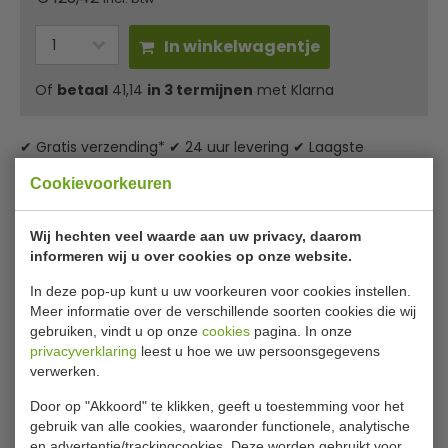
In winkelwagentje
Of
betaal
41,14
in 3 termijnen
met Klarna
✔ Gratis verzending* ✔ 24 uur levering ✔ Laagste
prijsgarantie
Cookievoorkeuren
Vogue RVS kookpan hoog model 20,5
Wij hechten veel waarde aan uw privacy, daarom
liter
informeren wij u over cookies op onze website.
In deze pop-up kunt u uw voorkeuren voor cookies instellen.
RVS pannen van Vogue bieden uitstekende, professionele
Meer informatie over de verschillende soorten cookies die wij
kwaliteit en zijn ons best verkopende assortiment. Ze zijn
gebruiken, vindt u op onze
cookies
pagina. In onze
gemaakt van hoge kwaliteit, stevig 18/10 RVS, waardoor ze
privacyverklaring
leest u hoe we uw persoonsgegevens
zeer duurzaam zijn, en voorzien van koelblijvende, gelaste
verwerken.
handvatten voor optimale stevigheid en veiligheid.
De vorm en de hoogte van deze pan maakt hem ideaal
Door op "Akkoord" te klikken, geeft u toestemming voor het
gebruik van alle cookies, waaronder functionele, analytische
voor stoofschotels en curry's.
en advertentie/trackingcookies. Deze worden gebruikt voor