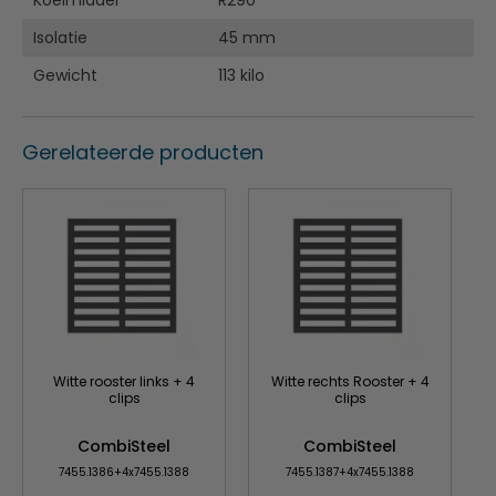
Koelmiddel
R290
Isolatie
45 mm
Gewicht
113 kilo
Gerelateerde producten
Witte rooster links + 4
Witte rechts Rooster + 4
clips
clips
CombiSteel
CombiSteel
7455.1386+4x7455.1388
7455.1387+4x7455.1388