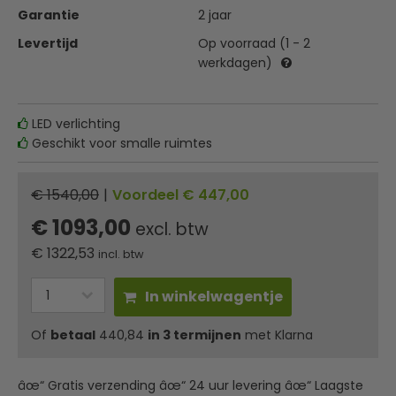
Garantie
2 jaar
Levertijd
Op voorraad (1 - 2
werkdagen)
LED verlichting
Geschikt voor smalle ruimtes
€ 1540,00
|
Voordeel € 447,00
€ 1093,00
excl. btw
€
1322,53
incl. btw
In winkelwagentje
Of
betaal
440,84
in 3 termijnen
met Klarna
âœ“ Gratis verzending âœ“ 24 uur levering âœ“ Laagste