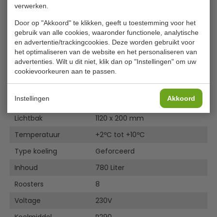
Exploded view 7455.1392 (2018)
verwerken.
Exploded view 7455.1392 (2023)
Manual Digital Controller 7455.139x
Door op "Akkoord" te klikken, geeft u toestemming voor het
EU DECLARATION OF CONFORMITY 7455.1390 - 1398
gebruik van alle cookies, waaronder functionele, analytische
7455.1392 Energy Label_1
en advertentie/trackingcookies. Deze worden gebruikt voor
het optimaliseren van de website en het personaliseren van
Specificaties
advertenties. Wilt u dit niet, klik dan op "Instellingen" om uw
cookievoorkeuren aan te passen.
Model
7455.1392
Instellingen
Akkoord
B x D x H
1120 x 595 x 2100 mm
Lichtbak
1120 x 200 mm
Temperatuur
+2ºC tot +10ºC
Type koeling
Geforceerd
Inhoud
780 Liter
Roosters
8
Voltage
230V