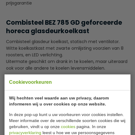
prijsgarantie
Combisteel BEZ 785 GD geforceerde
horeca glasdeurkoelkast
Combisteel glasdeur koelkast, statisch met ventilator.
Witte koelkastkast met zwarte omlijsting voorzien van 8
roosters, en LED verlichting.
Uitermate geschikt om drank in te koelen, maar uiteraard
ook voor alle andere te koelen levensmiddelen.
inclusief 8 roosters
Cookievoorkeuren
koelt tussen +2ºC en +10ºC
Wij hechten veel waarde aan uw privacy, daarom
Bijlages
informeren wij u over cookies op onze website.
In deze pop-up kunt u uw voorkeuren voor cookies instellen.
Manual_7455.13xx_products
Meer informatie over de verschillende soorten cookies die wij
Dimensions_7455.1392-1394-1396-1398
gebruiken, vindt u op onze
cookies
pagina. In onze
Exploded view 7455.1392 (2017)
privacyverklaring
leest u hoe we uw persoonsgegevens