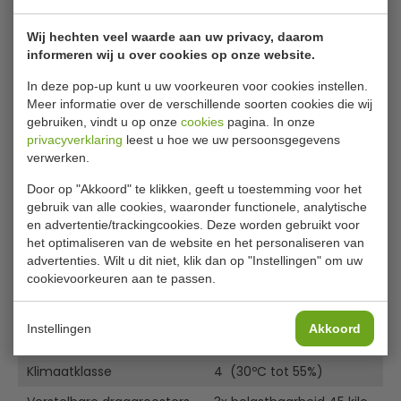
Het milieuvriendelijke koelmiddel R600a
is in
Gebruiksaanwijzing
combinatie met de efficiënte compressor krachtig en
Wij hechten veel waarde aan uw privacy, daarom
energie-efficiënt.
Specificaties
informeren wij u over cookies op onze website.
Een optisch
en
akoestisch alarm
waarschuwt bij een
In deze pop-up kunt u uw voorkeuren voor cookies instellen.
ongecontroleerde temperatuurstijging en koudeverlies.
Model
FKv 1800
Meer informatie over de verschillende soorten cookies die wij
Automatische ontdooiing
.
gebruiken, vindt u op onze
cookies
pagina. In onze
Bruto inhoud
De moderne en efficiënte elektronica zorgt ervoor dat
171 liter
privacyverklaring
leest u hoe we uw persoonsgegevens
het koelapperaat tijdens de stilstandtijden van de
B x D x H
600 x 600 x 850 mm
verwerken.
compressor automatisch ontdooit.
Handmatig ontdooien is daarom niet meer nodig.
B x D x H inw.
513 x 441 x 702 mm
Door op "Akkoord" te klikken, geeft u toestemming voor het
Het uit één stuk
diepgetrokken interieur
van
gebruik van alle cookies, waaronder functionele, analytische
Energieverbr.per.24uur
1 kWh
en advertentie/trackingcookies. Deze worden gebruikt voor
polystryreen is gemakkelijk schoon te maken en geur
het optimaliseren van de website en het personaliseren van
neutraal.
Koelsysteem
Dynamisch
advertenties. Wilt u dit niet, klik dan op "Instellingen" om uw
Omdat er geen storende hoekjes zijn en schoonmaken
cookievoorkeuren aan te passen.
Ontdooisysteem
Automatisch
gemakkelijker is door de grote afgeronde hoeken, is
perfecte hygiëne mogelijk.
Temperatuurbereik
+1°C tot +15°C
Hoogwaardige koelcomponenten
,
Instellingen
Akkoord
Temperatuurdisplay
Digitaal
geoptimaliseerde isolatie en een doordachte
constructie zorgen voor een hoge energie-efficientie
Klimaatklasse
4 (30ºC tot 55%)
en lage verbruikskosten.