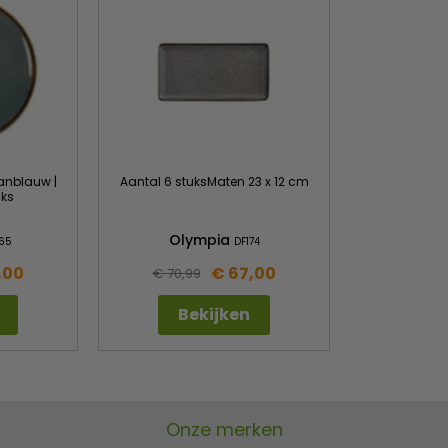
anblauw |
Aantal 6 stuksMaten 23 x 12 cm
uks
Olympia
65
DF174
,00
€ 67,00
€ 70,99
Bekijken
Onze merken