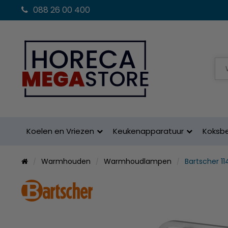
088 26 00 400
Koelen en Vriezen
Keukenapparatuur
Koksb
Warmhouden
Warmhoudlampen
Bartscher 1