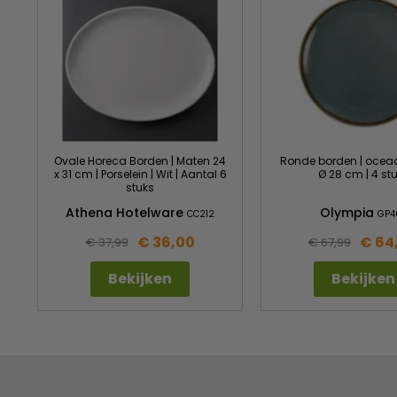
Ovale Horeca Borden | Maten 24
Ronde borden | ocea
x 31 cm | Porselein | Wit | Aantal 6
Ø 28 cm | 4 st
stuks
Athena Hotelware
Olympia
CC212
GP4
€ 36,00
€ 64
€ 37,99
€ 67,99
Bekijken
Bekijken