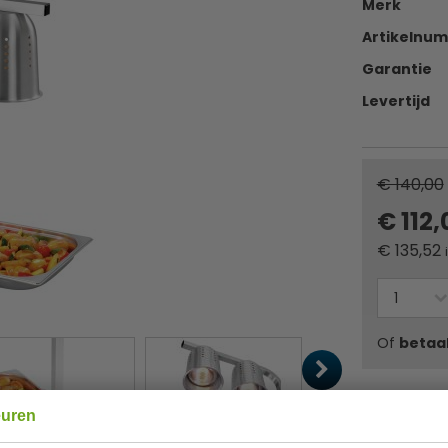
Merk
Artikelnu
Garantie
Levertijd
€ 140,00
€ 112
€
135,52
Of
betaa
✔ Gratis ver
euren