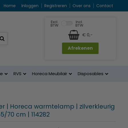
Home
Inloggen
Registreren
Over ons
Contact
Excl.
Incl.
BTW
BTW
€ 0,-
Afrekenen
ne
RVS
Horeca Meubilair
Disposables
er | Horeca warmtelamp | zilverkleurig
55/70 cm | 114282