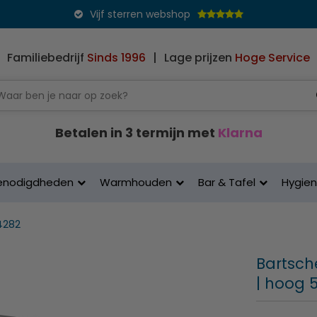
Vijf sterren webshop
Familiebedrijf
Sinds 1996
|
Lage prijzen
Hoge Service
Betalen in 3 termijn met
Klarna
enodigdheden
Warmhouden
Bar & Tafel
Hygie
14282
Bartsch
| hoog 