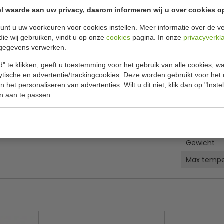
Specificat
GN
l waarde aan uw privacy, daarom informeren wij u over cookies o
unt u uw voorkeuren voor cookies instellen. Meer informatie over de ve
Model
die wij gebruiken, vindt u op onze
cookies
pagina. In onze
privacyverkl
rmtelampen met geventileerde
Kabellengt
gegevens verwerken.
eafgifte. Zo kunnen gerechten in reservoirs
Vermogen 
" te klikken, geeft u toestemming voor het gebruik van alle cookies, 
lytische en advertentie/trackingcookies. Deze worden gebruikt voor het
Voltage
 het personaliseren van advertenties. Wilt u dit niet, klik dan op "Inst
n aan te passen.
B x D x H
GN maat
Gewicht
Max tempe