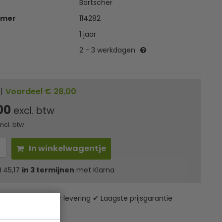
Bartscher
mmer
114282
1 jaar
2 - 3 werkdagen
|
Voordeel € 28,00
,00
excl. btw
incl. btw
In winkelwagentje
l
45,17
in 3 termijnen
met Klarna
zending* ✔ 24 uur levering ✔ Laagste prijsgarantie