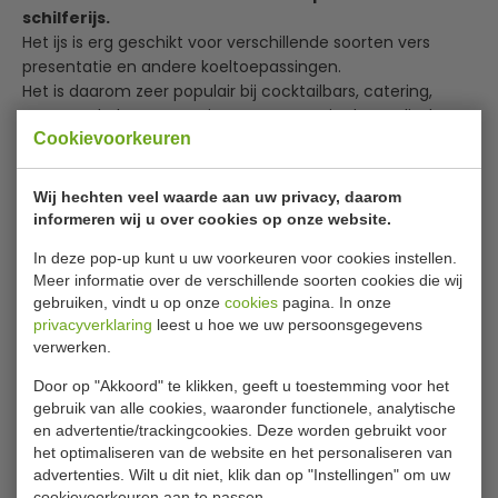
schilferijs.
Het ijs is erg geschikt voor verschillende soorten vers
presentatie en andere koeltoepassingen.
Het is daarom zeer populair bij cocktailbars, catering,
supermarkt ketens en niet te vergeten in de medische
Cookievoorkeuren
sector.
Het ijs wordt samengeperst tijdens de productie om nog
langer te kunnen koelen, perfect voor transport of vitrines
Wij hechten veel waarde aan uw privacy, daarom
met vis, vlees, groenten en nog veel meer.
informeren wij u over cookies op onze website.
Lees meer
In deze pop-up kunt u uw voorkeuren voor cookies instellen.
FM specifieke kenmerken.
Meer informatie over de verschillende soorten cookies die wij
Deze autonome ijsmachine maakt gebruik van het
Bijlages
gebruiken, vindt u op onze
cookies
pagina. In onze
natuurlijke koelmiddel R290, die milieuvriendelijk en
privacyverklaring
leest u hoe we uw persoonsgegevens
energie-efficiënt is. Hij produceert schilferijs, dat vaak
verwerken.
Installatie instructies
wordt gebruikt voor de display van vis, verse producten en
Gebruiksaanwijzing
gebottelde dranken. In de medische sector wordt
Door op "Akkoord" te klikken, geeft u toestemming voor het
schilferijs ook gebruikt voor orgaantransport. Dankzij het
gebruik van alle cookies, waaronder functionele, analytische
Specificaties
en advertentie/trackingcookies. Deze worden gebruikt voor
unieke wormlagersysteem wordt het meest efficiënte
het optimaliseren van de website en het personaliseren van
ijsproductieproces toegepast, waardoor het waterverbruik
Model
FM 120 KE HC
advertenties. Wilt u dit niet, klik dan op "Instellingen" om uw
gelijk is aan de ijsproductie. Het hoofdkenmerk van
cookievoorkeuren aan te passen.