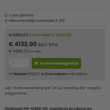
2 jaar garantie
Milieuvriendelijk koelmiddel R 290
€ 5565,00
|
Voordeel € 1433,00
€ 4132,00
excl. btw
€
4999,72
incl. btw
In winkelwagentje
Of
betaal
1666,57
in 3 termijnen
met Klarna
âœ“ Gratis verzending âœ“ 24 uur levering âœ“ Laagste
prijsgarantie
Hoshizaki FM-120KE-HC machines produceren