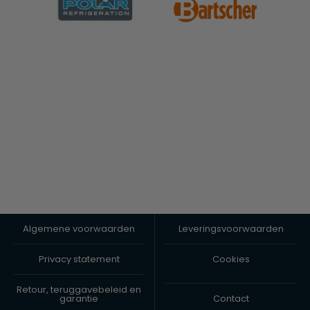
Algemene voorwaarden
Leveringsvoorwaarden
Privacy statement
Cookies
Retour, teruggavebeleid en
garantie
Contact