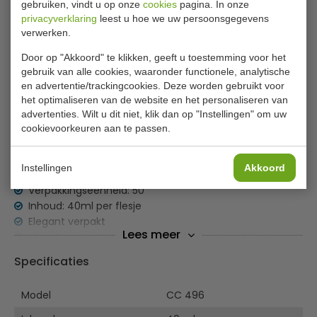
gebruiken, vindt u op onze
cookies
pagina. In onze
✔ Gratis verzending* ✔ 24 uur levering ✔ Laagste
privacyverklaring
leest u hoe we uw persoonsgegevens
prijsgarantie
verwerken.
Door op "Akkoord" te klikken, geeft u toestemming voor het
Elsyl natuurlijke conditioner
gebruik van alle cookies, waaronder functionele, analytische
en advertentie/trackingcookies. Deze worden gebruikt voor
Deze voedende conditioner uit de Elsyl range, geeft uw
het optimaliseren van de website en het personaliseren van
gasten een luxe gevoel. Deze voordeelverpakking met 50
advertenties. Wilt u dit niet, klik dan op "Instellingen" om uw
cookievoorkeuren aan te passen.
flesjes conditioner is perfect voor hotels, resorts, bed en
breakfasts en pensions. Ieder flesje is voorzien van een
goudkleurige dop voor een extra luxe uitstraling.
Instellingen
Akkoord
Verpakkingseenheid: 50
Inhoud: 40ml per flesje
Elegant verpakt
Lees meer
Ideaal voor hotels, pensions en bed en breakfasts
Essentiële toiletartikelen
Specificaties
Model
CC 496