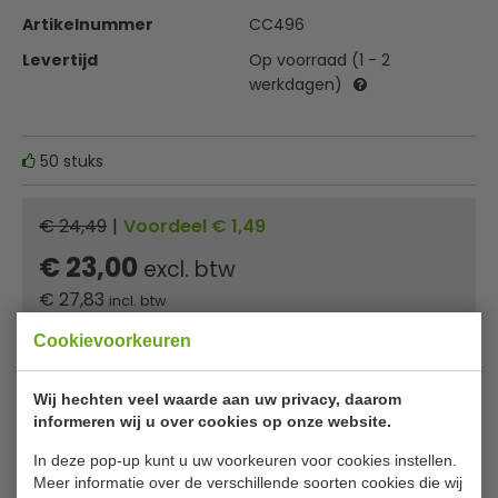
Artikelnummer
CC496
Levertijd
Op voorraad (1 - 2
werkdagen)
50 stuks
€ 24,49
|
Voordeel € 1,49
€ 23,00
excl. btw
€
27,83
incl. btw
Stukprijs: € 0,46 p.st.
Cookievoorkeuren
In winkelwagentje
Wij hechten veel waarde aan uw privacy, daarom
informeren wij u over cookies op onze website.
Minimum afname: 2
Of
betaal
9,28
in 3 termijnen
met Klarna
In deze pop-up kunt u uw voorkeuren voor cookies instellen.
Meer informatie over de verschillende soorten cookies die wij