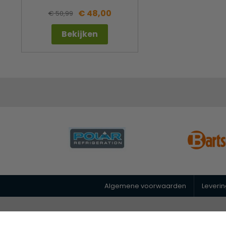
€ 48,00
€ 50,99
Bekijken
Algemene voorwaarden
Leveri
© 2026 Horeca Megastore
|
088 26 00 400
|
info