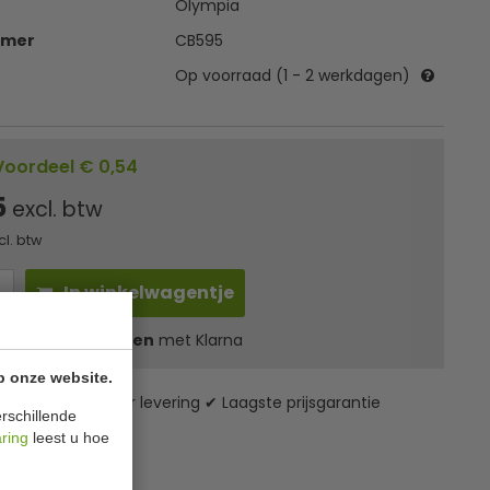
Olympia
mmer
CB595
Op voorraad (1 - 2 werkdagen)
Voordeel € 0,54
5
excl. btw
cl. btw
In winkelwagentje
l
3,41
in 3 termijnen
met Klarna
p onze website.
zending* ✔ 24 uur levering ✔ Laagste prijsgarantie
rschillende
aring
leest u hoe