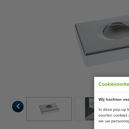
Cookievoork
Wij hechten vee
In deze pop-up k
soorten cookies 
we uw persoons