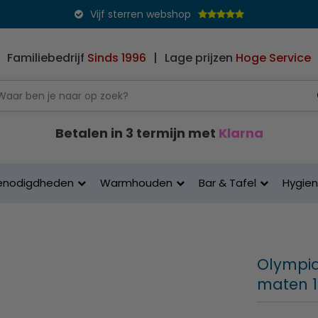
Vijf sterren webshop
Familiebedrijf
Sinds 1996
|
Lage prijzen
Hoge Service
Betalen in 3 termijn met
Klarna
enodigdheden
Warmhouden
Bar & Tafel
Hygie
Olympia 
maten 1