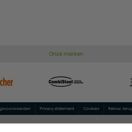
Onze merken
ngsvoorwaarden
Privacy statement
Cookies
Retour, ter
@horeca-megastore.nl