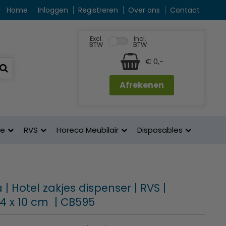
Home
Inloggen
Registreren
Over ons
Contact
Excl.
Incl.
BTW
BTW
€ 0,-
Afrekenen
ne
RVS
Horeca Meubilair
Disposables
| Hotel zakjes dispenser | RVS |
4 x 10 cm | CB595