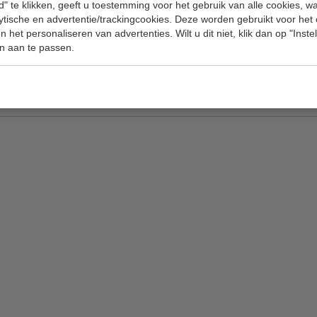
" te klikken, geeft u toestemming voor het gebruik van alle cookies, 
Specificat
lytische en advertentie/trackingcookies. Deze worden gebruikt voor het
 het personaliseren van advertenties. Wilt u dit niet, klik dan op "Inst
anitaire artikelen. Makkelijk aan muur te
Model
n aan te passen.
raat verkocht
H x B x D
Materiaal