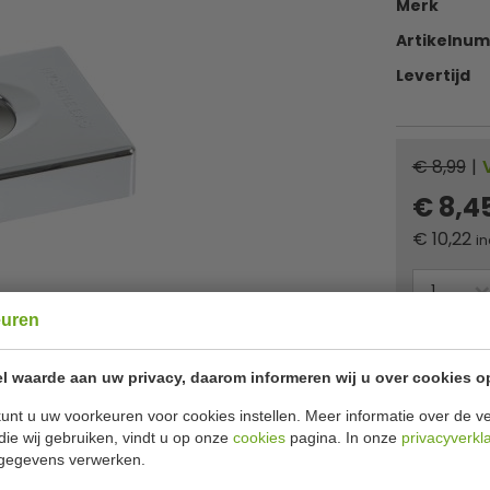
Merk
Artikelnu
Levertijd
€ 8,99
|
€ 8,4
€
10,22
in
euren
Of
betaa
l waarde aan uw privacy, daarom informeren wij u over cookies o
✔ Gratis ver
unt u uw voorkeuren voor cookies instellen. Meer informatie over de ve
die wij gebruiken, vindt u op onze
cookies
pagina. In onze
privacyverkl
gegevens verwerken.