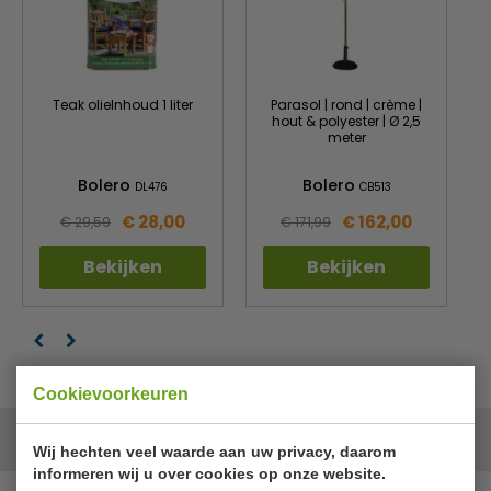
Teak olieInhoud 1 liter
Parasol | rond | crème |
hout & polyester | Ø 2,5
meter
Bolero
Bolero
DL476
CB513
€ 28,00
€ 162,00
€ 29,59
€ 171,99
Bekijken
Bekijken
Cookievoorkeuren
Onze merken
Wij hechten veel waarde aan uw privacy, daarom
informeren wij u over cookies op onze website.