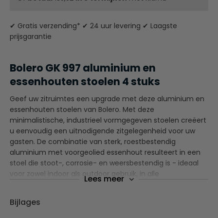
✔ Gratis verzending* ✔ 24 uur levering ✔ Laagste
prijsgarantie
Bolero GK 997 aluminium en
essenhouten stoelen 4 stuks
Geef uw zitruimtes een upgrade met deze aluminium en
essenhouten stoelen van Bolero. Met deze
minimalistische, industrieel vormgegeven stoelen creëert
u eenvoudig een uitnodigende zitgelegenheid voor uw
gasten. De combinatie van sterk, roestbestendig
aluminium met voorgeolied essenhout resulteert in een
stoel die stoot-, corrosie- en weersbestendig is - ideaal
voor zowel indoor als outdoor gebruik, in alle
Lees meer
weersomstandigheden. De stoelen wegen slechts 2,95
kilo, waardoor u ze eenvoudig kunt verplaatsen en dankzij
Bijlages
het stapelbare ontwerp nemen ze weinig opslagruimte in
beslag.