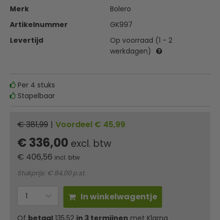
Merk
Bolero
Artikelnummer
GK997
Levertijd
Op voorraad (1 - 2
werkdagen)
Per 4 stuks
Stapelbaar
€ 381,99
|
Voordeel € 45,99
€ 336,00
excl. btw
€
406,56
incl. btw
Stukprijs: € 84,00 p.st.
In winkelwagentje
Of
betaal
135,52
in 3 termijnen
met Klarna