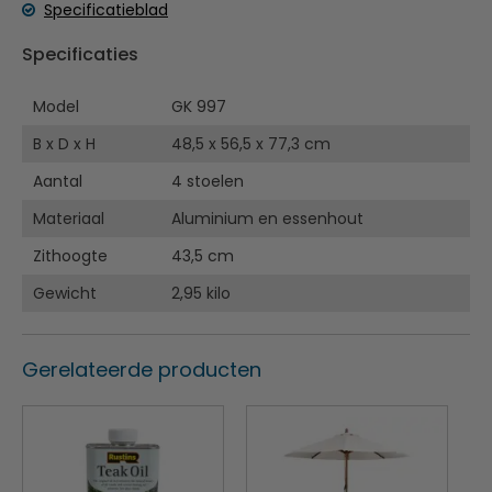
Specificatieblad
Het voorgeoliede essenhout is geschikt voor indoor en
Specificaties
outdoor gebruik en heeft een lange levensduur (mits
correct onderhouden)
Model
GK 997
Het stapelbare ontwerp neemt weinig opslagruimte in
beslag
B x D x H
48,5 x 56,5 x 77,3 cm
Sterk en duurzaam aluminium frame
Aantal
4 stoelen
De voetpluggen beschermen uw vloeren en zorgen
ervoor dat de stoelen stabiel en stevig staan
Materiaal
Aluminium en essenhout
Geschikt voor binnen- en buitengebruik
Zithoogte
43,5 cm
Het hout vereist periodiek onderhoud - bijvoorbeeld
met teakolie DL476
Gewicht
2,95 kilo
Gerelateerde producten