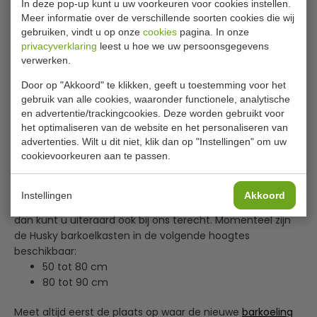
In deze pop-up kunt u uw voorkeuren voor cookies instellen.
dat de barman bestellingen sneller kan afhandelen
Meer informatie over de verschillende soorten cookies die wij
omdat hij niet steeds hoeft na te denken in welke koeling
gebruiken, vindt u op onze
cookies
pagina. In onze
het juiste drankje staat.
privacyverklaring
leest u hoe we uw persoonsgegevens
verwerken.
Heeft uw nieuwe barkoeling een minimaal aantal deuren
nodig? Bij ons heeft u de keuze uit 1 tot 3 glazen
Door op "Akkoord" te klikken, geeft u toestemming voor het
gebruik van alle cookies, waaronder functionele, analytische
klapdeuren of schuifdeuren.
en advertentie/trackingcookies. Deze worden gebruikt voor
Tafelmodel Husky barkoelkasten
het optimaliseren van de website en het personaliseren van
advertenties. Wilt u dit niet, klik dan op "Instellingen" om uw
cookievoorkeuren aan te passen.
De barkoelkasten van Husky zijn in verschillende hoogtes
verkrijgbaar. Zelf zijn we erg fan van de tafelmodel
barkoelkasten, omdat u deze eenvoudig onder de bar
Instellingen
Akkoord
kunt plaatsen. Als u op zoek bent naar een hoger model
dan kunt u uiteraard ook bij ons terecht. Momenteel zijn
de Husky barkoelkasten in de volgende hoogtes
beschikbaar:
50 tot 80 cm
80 tot 90 cm
Meet altijd eerst de plaats op waar de nieuwe
barkoeling