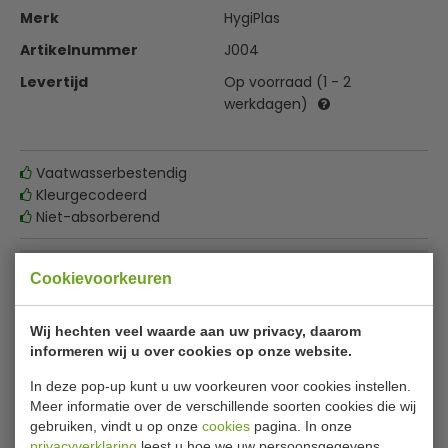
Merk
HygiPlas
Artikelnummer
J004
Levertijd
Op voorraad (1 - 2
werkdagen)
Vaatwasserbestendig
Kleurgecodeerd
Niet-absorberend
€ 12,19
|
Voordeel € 1,19
Cookievoorkeuren
€ 11,00
excl. btw
Wij hechten veel waarde aan uw privacy, daarom
€
13,31
incl. btw
informeren wij u over cookies op onze website.
In deze pop-up kunt u uw voorkeuren voor cookies instellen.
In winkelwagentje
Meer informatie over de verschillende soorten cookies die wij
gebruiken, vindt u op onze
cookies
pagina. In onze
Of
betaal
4,44
in 3 termijnen
met Klarna
privacyverklaring
leest u hoe we uw persoonsgegevens