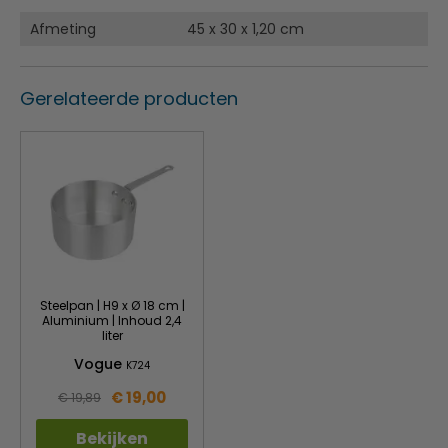
HDPE Voor bereid vlees
Afmeting
45 x 30 x 1,20 cm
Deze kleurcode snijplank is niet-absorberend, geurloos,
niet-toxisch en voldoet aan alle hygiënevoorschriften.
Kleur gecodeerd ter voorkoming van kruisbesmetting.
Gerelateerde producten
Steelpan | H9 x Ø 18 cm |
Aluminium | Inhoud 2,4
liter
Vogue
K724
€ 19,00
€ 19,89
Bekijken