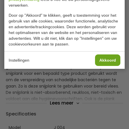
verwerken.
✔ Gratis verzending* ✔ 24 uur levering ✔ Laagste
Door op "Akkoord" te klikken, geeft u toestemming voor het
prijsgarantie
gebruik van alle cookies, waaronder functionele, analytische
en advertentie/trackingcookies. Deze worden gebruikt voor
het optimaliseren van de website en het personaliseren van
advertenties. Wilt u dit niet, klik dan op "Instellingen" om uw
Hygiplas kleurcode snijplank bruin 450x300x12(h)mm
cookievoorkeuren aan te passen.
Voorkom kruisbesmetting in uw keuken met deze bruine
Instellingen
Akkoord
snijplank van Hygiplas. De plank is zeer handig wanneer u
gebruik maakt van een kleurensysteem waarbij elke kleur
snijplank voor een bepaald type product gebruikt wordt
om de verspreiding van schadelijke bacteriën tegen te
gaan. Zo is deze snijplank te gebruiken voor bereid vlees.
De snijplank is niet-absorberend, reukloos, niet-toxisch en
voldoet aan alle hygiënevoorschriften. Ook is de plank
Lees meer
zeer robuust en duurzaam en bestand tegen veelvuldig
gebruik in een drukke, professionele keuken.
Specificaties
Stevig, duurzaam en gemaakt van
hoge
kwaliteit
polyethyleen.
Model
J 004