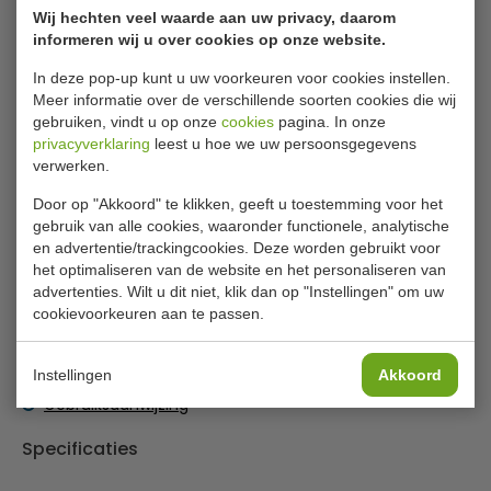
Wij hechten veel waarde aan uw privacy, daarom
informeren wij u over cookies op onze website.
Bartscher ijsblokjesmachine HK150
In deze pop-up kunt u uw voorkeuren voor cookies instellen.
Met de ijsblokjesmaker kunnen naar wens holle kegels in 3
Meer informatie over de verschillende soorten cookies die wij
verschillende maten worden geproduceerd. Dankzij de
gebruiken, vindt u op onze
cookies
pagina. In onze
geïntegreerde watertank en het compacte ontwerp is het
privacyverklaring
leest u hoe we uw persoonsgegevens
verwerken.
apparaat ideaal voor de toonbank.
Door op "Akkoord" te klikken, geeft u toestemming voor het
Tot 150 ijsblokjes afhankelijk van ijsblokjes grootte
gebruik van alle cookies, waaronder functionele, analytische
Keuzeknop voor de grote ijsblokjes
en advertentie/trackingcookies. Deze worden gebruikt voor
1 ijsschep
het optimaliseren van de website en het personaliseren van
advertenties. Wilt u dit niet, klik dan op "Instellingen" om uw
Lees meer
Het apparaat is niet geschikt voor continu professioneel
cookievoorkeuren aan te passen.
gebruik.
Bijlages
Instellingen
Akkoord
Gebruiksaanwijzing
Specificaties