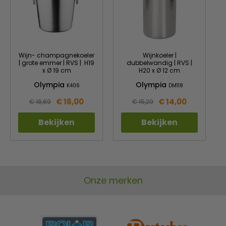
Wijn- champagnekoeler
Wijnkoeler |
| grote emmer | RVS | H19
dubbelwandig | RVS |
x Ø 19 cm
H20 x Ø 12 cm
Olympia
Olympia
K406
DM118
€ 16,00
€ 14,00
€ 16,69
€ 15,29
Bekijken
Bekijken
Onze merken