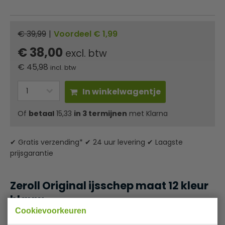
€ 39,99
|
Voordeel € 1,99
€ 38,00
excl. btw
€
45,98
incl. btw
In winkelwagentje
Of
betaal
15,33
in 3 termijnen
met Klarna
✔ Gratis verzending* ✔ 24 uur levering ✔ Laagste
prijsgarantie
Zeroll Original ijsschep maat 12 kleur
blauw
Cookievoorkeuren
Innovatieve ijsscheppen van Zeroll met geleidingsvloeistof