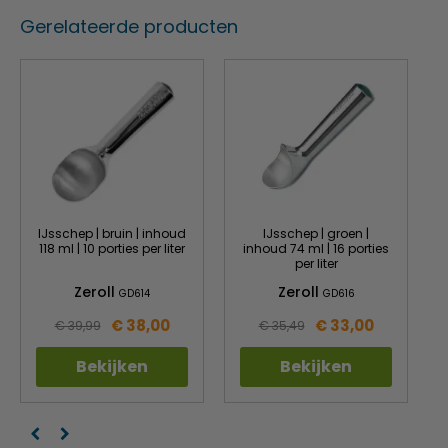
Gerelateerde producten
IJsschep | bruin | inhoud
IJsschep | groen |
118 ml | 10 porties per liter
inhoud 74 ml | 16 porties
per liter
Zeroll
Zeroll
GD614
GD616
€ 38,00
€ 33,00
€ 39,99
€ 35,49
Bekijken
Bekijken