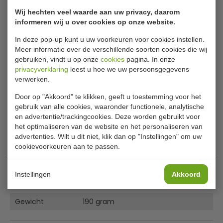
in het handvat die de warmte van uw hand geleid naar de
Wij hechten veel waarde aan uw privacy, daarom
schep zodat het gemakkelijker is om perfecte bollen ijs te
informeren wij u over cookies op onze website.
maken.
Kleurgecodeerd voor
In deze pop-up kunt u uw voorkeuren voor cookies instellen.
eenvoudige herkenning en portiecontrole. Niet geschikt
Meer informatie over de verschillende soorten cookies die wij
voor de vaatwasmachine.
gebruiken, vindt u op onze
cookies
pagina. In onze
privacyverklaring
leest u hoe we uw persoonsgegevens
Lees meer
Hoog gepolijst
verwerken.
Perfecte bollen
Specificaties
Door op "Akkoord" te klikken, geeft u toestemming voor het
Niet geschikt voor de vaatwasmachine
gebruik van alle cookies, waaronder functionele, analytische
Kleur gecodeerd
Model
GD 615
en advertentie/trackingcookies. Deze worden gebruikt voor
12 porties per liter
het optimaliseren van de website en het personaliseren van
Maat
12 = 12 porties per liter
advertenties. Wilt u dit niet, klik dan op "Instellingen" om uw
cookievoorkeuren aan te passen.
Inhoud
88 ml
Kleur
blauw
Instellingen
Akkoord
Materiaal
Aluminium
Gewicht
190 gram