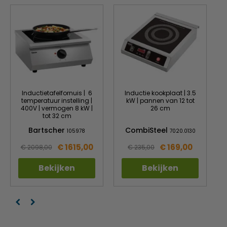
Apparaataansluiting
Gereed voor aansluiting
Besturing
Elektronisch Touch
Aan/Uit Vermogen
Controlelampje
Temperatuur Tijd
Breedte glasveld
275 mm
Diepte glasveld
275 mm
Inductietafelfornuis | 6
Inductie kookplaat | 3.5
Oververhittingsbeveiliging
ja
temperatuur instelling |
kW | pannen van 12 tot
400V | vermogen 8 kW |
26 cm
Digitaal display
ja
tot 32 cm
Bartscher
CombiSteel
105978
7020.0130
Aan/Uit-schakelaar
ja
€ 1615,00
€ 169,00
€ 2098,00
€ 235,00
Kleur
Zilver Zwart
Bekijken
Bekijken
Geschikt voor inbouw
nee
Panherkenning
ja
Vergrendeltoets
nee
(kinderbeveiliging)