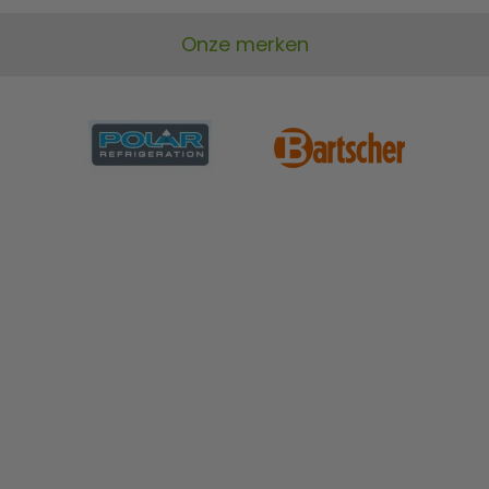
Aantal
10
vermogensniveaus
Onze merken
Eigenschappen
Vetfilter
Materiaal kookplaat
Glas
Vermogen Temperatuur
Regeling van
Tijd
Materiaal
Roestvrij staal
B X D x H
330 x 420 x 105 mm
Gewicht
5.4 kilo