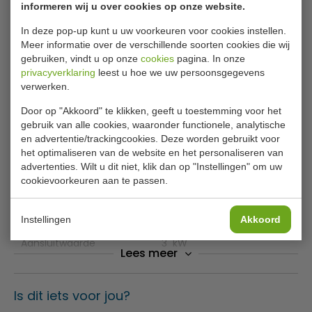
Geringer verbrandingsgevaar, omdat het kookveld
informeren wij u over cookies op onze website.
Tijdinstelling van
1 minuut/minuten
minder heet en weer sneller koud wordt.
In deze pop-up kunt u uw voorkeuren voor cookies instellen.
Gemakkelijk schoon te houden geen aanbranden meer
Tijdinstelling tot
180 minuut/minuten
Meer informatie over de verschillende soorten cookies die wij
van bijv. melk en suiker
gebruiken, vindt u op onze
cookies
pagina. In onze
Timer
ja
Meer veiligheid door pan herkenning.
privacyverklaring
leest u hoe we uw persoonsgegevens
Aangegeven waarden zijn indicatief en afhankelijk van
verwerken.
Temperatuurbereik van
60 °C tot 240 °C
de pan eigenschappen en de omgevingstemperatuur.
Door op "Akkoord" te klikken, geeft u toestemming voor het
Aantal temperatuurniveaus
10
gebruik van alle cookies, waaronder functionele, analytische
en advertentie/trackingcookies. Deze worden gebruikt voor
Intervallen temperatuurinstelling
20 °C
het optimaliseren van de website en het personaliseren van
advertenties. Wilt u dit niet, klik dan op "Instellingen" om uw
cookievoorkeuren aan te passen.
Diameter kookpit(ten)
230 mm
Vermogen kookpit(ten) max.
3000 W
Instellingen
Akkoord
Aansluitwaarde
3 kW
Lees meer
Spanning
230 V
Frequentie
50 Hz
Is dit iets voor jou?