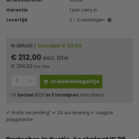
Artikelnummer
105991
Garantie
1 jaar carry in
Levertijd
2 - 3 werkdagen
€ 265,00
|
Voordeel € 53,00
€ 212,00
excl. btw
€
256,52
incl. btw
In winkelwagentje
Of
betaal
85,51
in 3 termijnen
met Klarna
✔ Gratis verzending* ✔ 24 uur levering ✔ Laagste
prijsgarantie