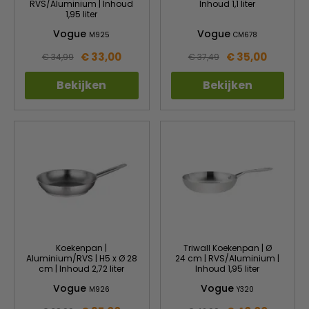
RVS/Aluminium | Inhoud
Inhoud 1,1 liter
1,95 liter
Vogue
Vogue
M925
CM678
€ 33,00
€ 35,00
€ 34,99
€ 37,49
Bekijken
Bekijken
Koekenpan |
Triwall Koekenpan | Ø
Aluminium/RVS | H5 x Ø 28
24 cm | RVS/Aluminium |
cm | Inhoud 2,72 liter
Inhoud 1,95 liter
Vogue
Vogue
M926
Y320