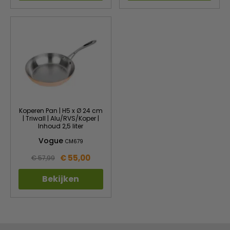
Koperen Pan | H5 x Ø 24 cm
| Triwall | Alu/RVS/Koper |
Inhoud 2,5 liter
Vogue
CM679
€ 55,00
€ 57,99
Bekijken