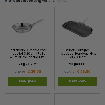
Gratis verzending
vanaf € 200,00
Koekenpan | Geschikt voor
Grillpan | Gietijzer |
Inductie | Ø 20 cm | RVS /
Inklapbaar Handvat | H4 x
Aluminium | Inhoud 1 liter
B23 x D38 cm
Vogue
Vogue
M924
K417
€ 25,00
€ 26,00
€ 26,99
€ 27,49
Bekijken
Bekijken