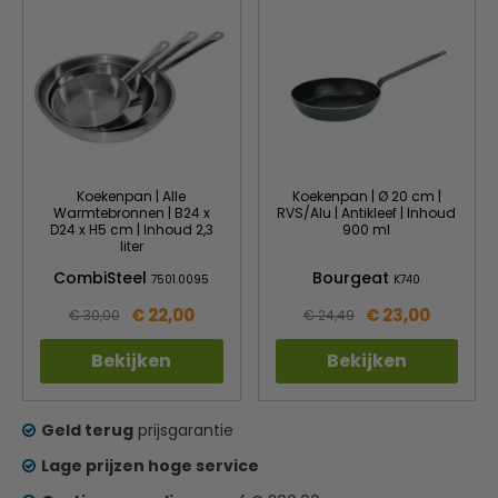
Koekenpan | Alle
Koekenpan | Ø 20 cm |
Warmtebronnen | B24 x
RVS/Alu | Antikleef | Inhoud
D24 x H5 cm | Inhoud 2,3
900 ml
liter
CombiSteel
Bourgeat
7501.0095
K740
€ 22,00
€ 23,00
€ 30,00
€ 24,49
Bekijken
Bekijken
Geld terug
prijsgarantie
Lage prijzen hoge service