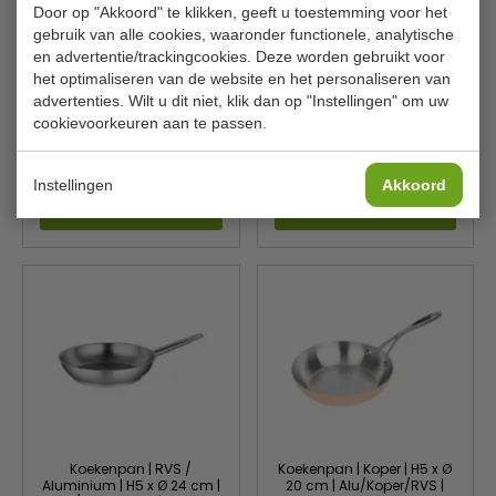
Door op "Akkoord" te klikken, geeft u toestemming voor het
gebruik van alle cookies, waaronder functionele, analytische
en advertentie/trackingcookies. Deze worden gebruikt voor
Koekenpan | Alle
Koekenpan | Ø 28 cm
Warmtebronnen | Ø 28 cm
| Antikleef | 4-Lagen
het optimaliseren van de website en het personaliseren van
| Inhoud 3,1 liter
advertenties. Wilt u dit niet, klik dan op "Instellingen" om uw
cookievoorkeuren aan te passen.
CombiSteel
Bourgeat
7501.0100
K742
€ 30,00
€ 31,00
€ 40,00
€ 32,49
Instellingen
Akkoord
Bekijken
Bekijken
Koekenpan | RVS /
Koekenpan | Koper | H5 x Ø
Aluminium | H5 x Ø 24 cm |
20 cm | Alu/Koper/RVS |