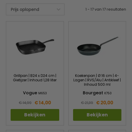
1
-
17
van
17
resultaten
Grillpan | B24 x D24 cm |
Koekenpan | Ø 16 cm | 4-
Gietijzer | Inhoud 1,28 liter
Lagen | RVS/Alu | Antikleef |
Inhoud 500 ml
Vogue
Bourgeat
M653
K750
€ 14,00
€ 20,00
€ 14,99
€ 21,39
Bekijken
Bekijken