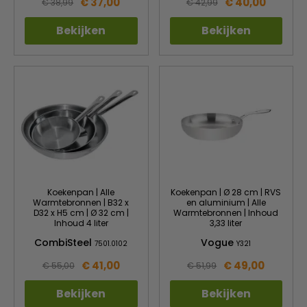
€ 37,00
€ 40,00
€ 38,99
€ 42,99
Bekijken
Bekijken
Koekenpan | Alle
Koekenpan | Ø 28 cm | RVS
Warmtebronnen | B32 x
en aluminium | Alle
D32 x H5 cm | Ø 32 cm |
Warmtebronnen | Inhoud
Inhoud 4 liter
3,33 liter
CombiSteel
Vogue
7501.0102
Y321
€ 41,00
€ 49,00
€ 55,00
€ 51,99
Bekijken
Bekijken