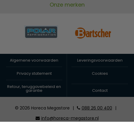
Onze merken
Algemene voorwaarden
Leveringsvoorwaarden
Privacy statement
Cookies
Retour, teruggavebeleid en
garantie
Contact
© 2026 Horeca Megastore
|
088 26 00 400
|
info@horeca-megastore.nl