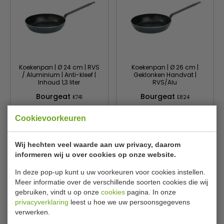
Koekenpan | Ø 24 cm | RVS
Koekenpan | Ø 26 cm |
/ Aluminium | Anti-kleef |
Geklonken Handvat |
Inhoud 1,3 liter
RVS/Alu
Bourgeat
Bourgeat
K741
E824
€ 28,00
€ 28,00
€ 29,59
€ 29,99
Cookievoorkeuren
Bekijken
Bekijken
Wij hechten veel waarde aan uw privacy, daarom
informeren wij u over cookies op onze website.
In deze pop-up kunt u uw voorkeuren voor cookies instellen.
Meer informatie over de verschillende soorten cookies die wij
gebruiken, vindt u op onze
cookies
pagina. In onze
privacyverklaring
leest u hoe we uw persoonsgegevens
verwerken.