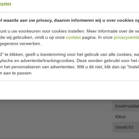
euren
Specificat
eLuxe geventileerde koeling
l waarde aan uw privacy, daarom informeren wij u over cookies o
GEVENTILEERDE koeling
unt u uw voorkeuren voor cookies instellen. Meer informatie over de ve
Artikelnu
die wij gebruiken, vindt u op onze
cookies
pagina. In onze
privacyverkl
n de voorkant)
B x D x H
gegevens verwerken.
Koeling
" te klikken, geeft u toestemming voor het gebruik van alle cookies, 
lytische en advertentie/trackingcookies. Deze worden gebruikt voor het
Uitstal
 het personaliseren van advertenties. Wilt u dit niet, klik dan op "Inst
n aan te passen.
Deur
Temperat
Voltage
Koelmidde
Kleur
Gewicht