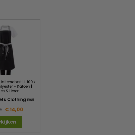
alterschort | L 100 x
olyester + Katoen |
es & Heren
efs Clothing
B981
€ 14,00
9
kijken