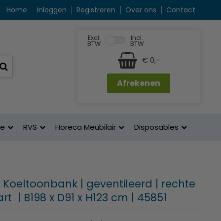
Home
Inloggen
Registreren
Over ons
Contact
Excl.
Incl.
BTW
BTW
€ 0,-
Afrekenen
ne
RVS
Horeca Meubilair
Disposables
| Koeltoonbank | geventileerd | rechte
wart | B198 x D91 x H123 cm | 45851