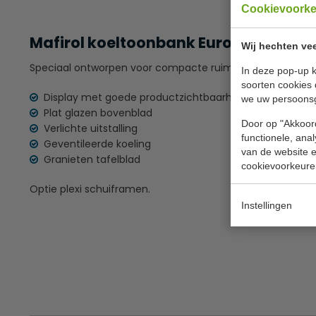
Cookievoork
Mafirol koeltoonbank Euromini 200 D
Wij hechten vee
Speciaal ontworpen voor compacte ruimtes, rechte ruit, 
In deze pop-up k
soorten cookies 
Display met goede productzichtbaarheid (laag glas aa
we uw persoons
Plat glazen bovenblad
Door op "Akkoord
Verlichte uitstalling
functionele, ana
Geventileerde koeling
van de website en
Granieten tafelblad
cookievoorkeure
Optie plexi schuiframen.
Instellingen