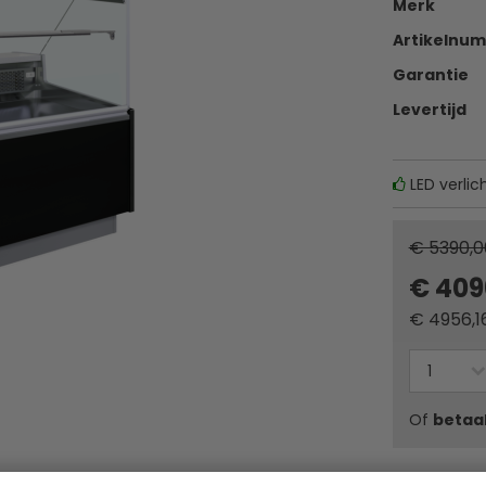
Merk
Artikelnu
Garantie
Levertijd
LED verlic
€ 5390,0
€ 409
€
4956,1
Of
betaa
✔ Gratis ver