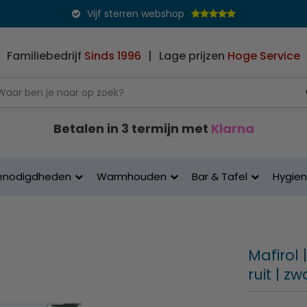
Vijf sterren webshop
Familiebedrijf
Sinds 1996
|
Lage prijzen
Hoge Service
Betalen in 3 termijn met
Klarna
enodigdheden
Warmhouden
Bar & Tafel
Hygie
Mafirol 
ruit | z