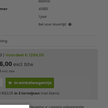
Mafirol
mmer
45851
1 jaar
Bel voor levertijd
hting
0
|
Voordeel € 1294,00
6,00
excl. btw
6
incl. btw
In winkelwagentje
l
1652,05
in 3 termijnen
met Klarna
zending* ✔ 24 uur levering ✔ Laagste prijsgarantie