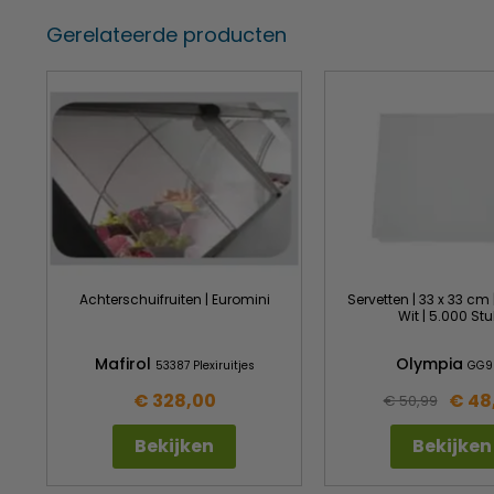
Gerelateerde producten
Achterschuifruiten | Euromini
Servetten | 33 x 33 cm 
Wit | 5.000 Stu
Mafirol
Olympia
53387 Plexiruitjes
GG9
€ 328,00
€ 48
€ 50,99
Bekijken
Bekijken