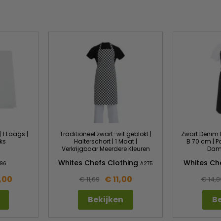
| 1 Laags |
Traditioneel zwart-wit geblokt |
Zwart Denim H
ks
Halterschort | 1 Maat |
B 70 cm | P
Verkrijgbaar Meerdere Kleuren
Dam
Whites Chefs Clothing
Whites Ch
96
A275
,00
€ 11,00
€ 11,69
€ 14,8
Bekijken
Be