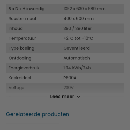
B x D x H inwendig
1052 x 630 x 589 mm
Rooster maat
400 x 600 mm
Inhoud
390 / 380 liter
Temperatuur
+2ºC tot +10ºC
Type koeling
Geventileerd
Ontdooiing
Automatisch
Energieverbruik
1.94 kWh/24h
Koelmiddel
R600A
Voltage
230V
Lees meer
Geluidsniveau
42 dB
Gewicht
121 kilo
Gerelateerde producten