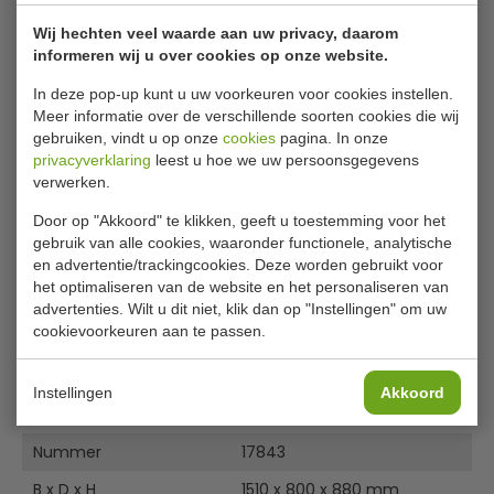
De Tefcold bakkerij koelwerkbank combineert
Wij hechten veel waarde aan uw privacy, daarom
functionaliteit met een strak, nieuw design. Gemaakt van
informeren wij u over cookies op onze website.
hoogwaardig roestvrij staal, biedt deze koelwerkbank niet
alleen duurzaamheid maar ook een stijlvolle uitstraling in
In deze pop-up kunt u uw voorkeuren voor cookies instellen.
elke professionele keuken.
Meer informatie over de verschillende soorten cookies die wij
Met een Euronorm kast en geventileerde koeling zorgt dit
gebruiken, vindt u op onze
cookies
pagina. In onze
privacyverklaring
leest u hoe we uw persoonsgegevens
apparaat voor een optimale en gelijkmatige koeling van
verwerken.
uw bakproducten. Het automatische ontdooisysteem
bespaart tijd en onderhoud, terwijl de zelfsluitende deuren
Lees meer
Door op "Akkoord" te klikken, geeft u toestemming voor het
de temperatuur constant houden.
gebruik van alle cookies, waaronder functionele, analytische
Het afneembare tafelblad en de instelbare poten bieden
en advertentie/trackingcookies. Deze worden gebruikt voor
Bijlages
flexibiliteit en gebruiksgemak, waardoor deze
het optimaliseren van de website en het personaliseren van
koelwerkbank ideaal is voor elke bakkerij of horecakeuken.
advertenties. Wilt u dit niet, klik dan op "Instellingen" om uw
Handleiding
cookievoorkeuren aan te passen.
Specificaties
Instellingen
Akkoord
Model
BK 210
Nummer
17843
B x D x H
1510 x 800 x 880 mm