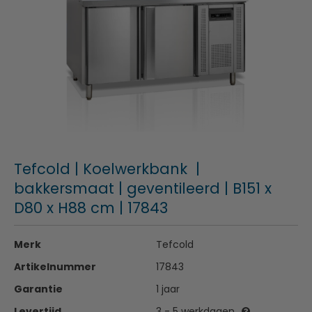
Tefcold | Koelwerkbank |
bakkersmaat | geventileerd | B151 x
D80 x H88 cm | 17843
Merk
Tefcold
Artikelnummer
17843
Garantie
1 jaar
Levertijd
3 - 5 werkdagen