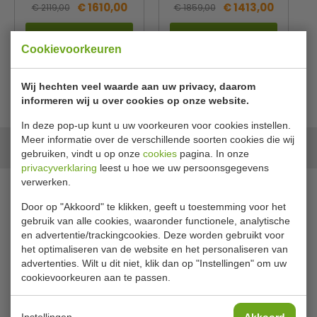
€ 1610,00
€ 1413,00
€ 2119,00
€ 1859,00
Bekijken
Bekijken
Cookievoorkeuren
Wij hechten veel waarde aan uw privacy, daarom
informeren wij u over cookies op onze website.
In deze pop-up kunt u uw voorkeuren voor cookies instellen.
Meer informatie over de verschillende soorten cookies die wij
Onze merken
gebruiken, vindt u op onze
cookies
pagina. In onze
privacyverklaring
leest u hoe we uw persoonsgegevens
verwerken.
Door op "Akkoord" te klikken, geeft u toestemming voor het
gebruik van alle cookies, waaronder functionele, analytische
en advertentie/trackingcookies. Deze worden gebruikt voor
het optimaliseren van de website en het personaliseren van
advertenties. Wilt u dit niet, klik dan op "Instellingen" om uw
cookievoorkeuren aan te passen.