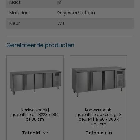
Maat
Thermometerzakje op linkermouw
M
Materiaal
Polyester/katoen
Kleur
Wit
Gerelateerde producten
Koelwerkbank |
Koelwerkbank |
geventileerd | B223 x D60
geventileerde koeling | 3
x H88 cm
deuren | B180 x D60 x
H88 cm
Tefcold
Tefcold
17717
17713