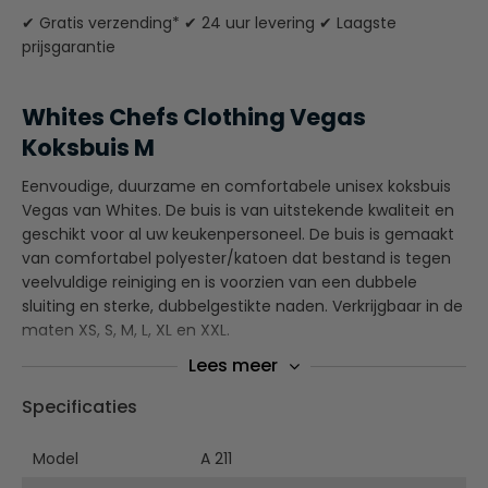
✔ Gratis verzending* ✔ 24 uur levering ✔ Laagste
prijsgarantie
Whites Chefs Clothing Vegas
Koksbuis M
Eenvoudige, duurzame en comfortabele unisex koksbuis
Vegas van Whites. De buis is van uitstekende kwaliteit en
geschikt voor al uw keukenpersoneel. De buis is gemaakt
van comfortabel polyester/katoen dat bestand is tegen
veelvuldige reiniging en is voorzien van een dubbele
sluiting en sterke, dubbelgestikte naden. Verkrijgbaar in de
maten XS, S, M, L, XL en XXL.
Lees meer
Dubbele sluiting
RVS drukknopen
Specificaties
Sterke, dubbelgestikte naden
Geschikt voor chemisch reinigen
Model
A 211
Unisex