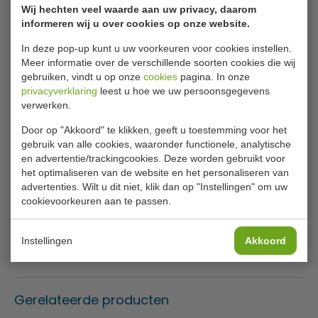
handvatten om zware pannen eenvoudig en veilig te
Wij hechten veel waarde aan uw privacy, daarom
verplaatsen. Deksel is apart verkrijgbaar.
informeren wij u over cookies op onze website.
Lees meer
In deze pop-up kunt u uw voorkeuren voor cookies instellen.
Zwaar RVS
Meer informatie over de verschillende soorten cookies die wij
Afgeronde randen
Specificaties
gebruiken, vindt u op onze
cookies
pagina. In onze
Stevige, koel blijvende handgrepen
privacyverklaring
leest u hoe we uw persoonsgegevens
Geschikt voor alle warmtebronnen inclusief inductie
Model:
T 192
verwerken.
Exclusief deksel
Diameter:
24 cm
Door op "Akkoord" te klikken, geeft u toestemming voor het
gebruik van alle cookies, waaronder functionele, analytische
Diep:
24 cm
en advertentie/trackingcookies. Deze worden gebruikt voor
het optimaliseren van de website en het personaliseren van
Liter:
10.5 ltr
advertenties. Wilt u dit niet, klik dan op "Instellingen" om uw
cookievoorkeuren aan te passen.
RVS:
18/10
Dikte RVS:
0.8mm dikke RVS wand
Instellingen
Akkoord
Dikte bodem:
6 mm
Gerelateerde producten