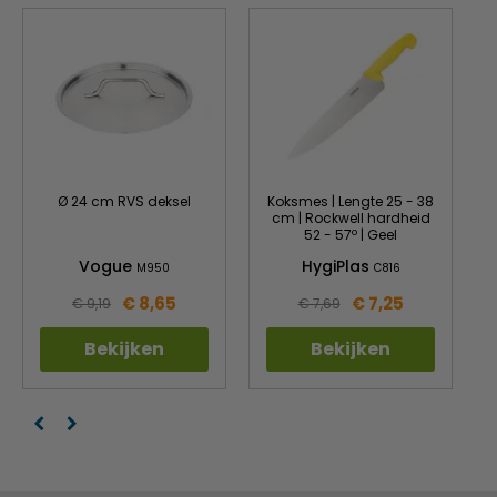
Ø 24 cm RVS deksel
Koksmes | Lengte 25 - 38
cm | Rockwell hardheid
52 - 57º | Geel
Vogue
HygiPlas
M950
C816
€ 8,65
€ 7,25
€ 9,19
€ 7,69
Bekijken
Bekijken