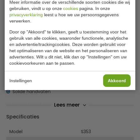
Meer informatie over de verschillende soorten cookies die wij
✔ Gratis verzending* ✔ 24 uur levering ✔ Laagste
gebruiken, vindt u op onze
cookies
pagina. In onze
prijsgarantie
privacyverklaring
leest u hoe we uw persoonsgegevens
verwerken.
Vogue kookpan hoog 37,8 liter
Door op "Akkoord" te klikken, geeft u toestemming voor het
gebruik van alle cookies, waaronder functionele, analytische
Perfect voor het bereiden van grote hoeveelheden
en advertentie/trackingcookies. Deze worden gebruikt voor
het optimaliseren van de website en het personaliseren van
bouillon, soep of chili.
advertenties. Wilt u dit niet, klik dan op "Instellingen" om uw
cookievoorkeuren aan te passen.
Deksel
apart verkrijgbaar
Snelle & gelijkmatige warmteverdeling
Instellingen
Akkoord
Geborstelde afwerking
Solide handvaten
Lees meer
Let op
: niet vaatwasmachinebestendig
Specificaties
Model
S353