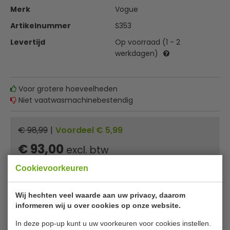
Merk
Vogue
Artikelnummer
S353
Levertijd
Op voorraad (1 - 2
werkdagen)
Voor grotere hoeveelheden
Niet vaatwasmachinebestendig
€ 98,99
|
Voordeel € 5,99
€ 93,00
excl. btw
€
112,53
incl. btw
Cookievoorkeuren
In winkelwagentje
Wij hechten veel waarde aan uw privacy, daarom
informeren wij u over cookies op onze website.
Of
betaal
37,51
in 3 termijnen
met Klarna
In deze pop-up kunt u uw voorkeuren voor cookies instellen.