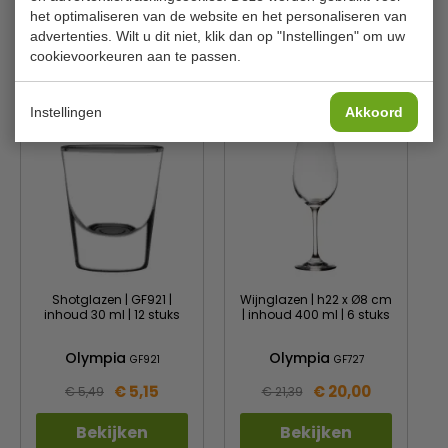
het optimaliseren van de website en het personaliseren van
Aantal
12
advertenties. Wilt u dit niet, klik dan op "Instellingen" om uw
cookievoorkeuren aan te passen.
Is dit iets voor jou?
Instellingen
Akkoord
Shotglazen | GF921 |
Wijnglazen | h22 x Ø8 cm
inhoud 30 ml | 12 stuks
| inhoud 400 ml | 6 stuks
Olympia
Olympia
GF921
GF727
€ 5,15
€ 20,00
€ 5,49
€ 21,39
Bekijken
Bekijken