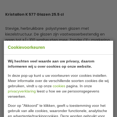
Kristallon K 577 Glazen 25.5 cl
Stevige, herbruikbare polystyreen glazen met
kiezelstructuur. De glazen zijn vaatwasserbestendig en
gaan tot +/- 100 wasbeurten mee. Zonder CE- markering.
Cookievoorkeuren
Vaatwasserbestendig
Kiezelstructuur
Wij hechten veel waarde aan uw privacy, daarom
Polystyreen
informeren wij u over cookies op onze website.
Lees meer
In deze pop-up kunt u uw voorkeuren voor cookies instellen.
Meer informatie over de verschillende soorten cookies die wij
Specificaties
gebruiken, vindt u op onze
cookies
pagina. In onze
privacyverklaring
leest u hoe we uw persoonsgegevens
Model
K577
verwerken.
Inhoud
25.5 cl
Door op "Akkoord" te klikken, geeft u toestemming voor het
gebruik van alle cookies, waaronder functionele, analytische
H x Ø
10 x 7 cm
en advertentie/trackingcookies. Deze worden gebruikt voor