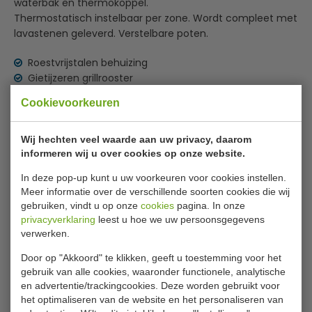
waterbak en thermokoppel.
Thermostatisch instelbaar per zone. Wordt compleet met
lavastenen geleverd. Verstelbare poten.
Roestvrijstalen behuizing
Gietijzeren grillrooster
Waterbak
Cookievoorkeuren
Lees meer
Thermokoppel
Open onderstel voor potten en pannen
Specificaties
Ook verkrijgbaar in propaan uitvoering
Wij hechten veel waarde aan uw privacy, daarom
informeren wij u over cookies op onze website.
Output 15kW
Model:
70/80 GRL
In deze pop-up kunt u uw voorkeuren voor cookies instellen.
Art.nr:
GL 931
Meer informatie over de verschillende soorten cookies die wij
gebruiken, vindt u op onze
cookies
pagina. In onze
Vermogen:
15 kW
privacyverklaring
leest u hoe we uw persoonsgegevens
verwerken.
Afmetingen:
85(h)x80(b)x70(d) cm
Door op "Akkoord" te klikken, geeft u toestemming voor het
Gewicht:
82 kg
gebruik van alle cookies, waaronder functionele, analytische
en advertentie/trackingcookies. Deze worden gebruikt voor
het optimaliseren van de website en het personaliseren van
Is dit iets voor jou?