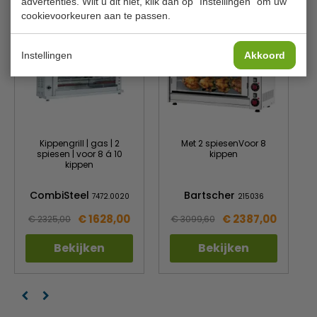
advertenties. Wilt u dit niet, klik dan op "Instellingen" om uw
cookievoorkeuren aan te passen.
Instellingen
Akkoord
Kippengrill | gas | 2
Met 2 spiesenVoor 8
spiesen | voor 8 á 10
kippen
kippen
CombiSteel
Bartscher
7472.0020
215036
€ 1628,00
€ 2387,00
€ 2325,00
€ 3099,60
Bekijken
Bekijken