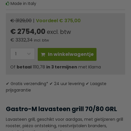
Made in Italy
€ 3129,00
|
Voordeel € 375,00
€ 2754,00
excl. btw
€
3332,34
incl. btw
In winkelwagentje
Of
betaal
1110,78
in 3 termijnen
met Klarna
✔ Gratis verzending* ✔ 24 uur levering ✔ Laagste
prijsgarantie
Gastro-M lavasteen grill 70/80 GRL
Lavasteen grill, geschikt voor aardgas, met gietijzeren grill
rooster, piëzo ontsteking, roestvrijstalen branders,