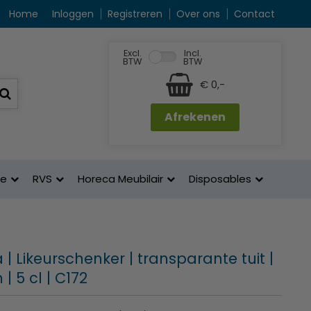
Home
Inloggen
Registreren
Over ons
Contact
Excl.
Incl.
BTW
BTW
€ 0,-
Afrekenen
ne
RVS
Horeca Meubilair
Disposables
| Likeurschenker | transparante tuit |
| 5 cl | C172