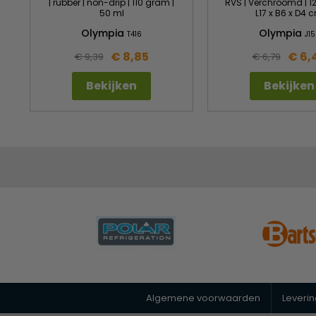
| rubber | non-drip | 110 gram |
RVS | Verchroomd | 1
50 ml
L17 x B6 x D4 
Olympia
Olympia
T416
J15
€ 8,85
€ 6,
€ 9,39
€ 6,79
Bekijken
Bekijken
Algemene voorwaarden
Leveri