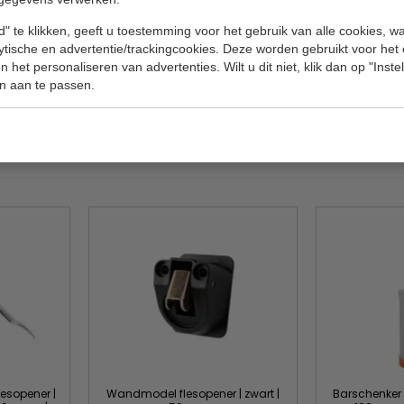
Specificat
l
" te klikken, geeft u toestemming voor het gebruik van alle cookies, 
lytische en advertentie/trackingcookies. Deze worden gebruikt voor het
Model
 het personaliseren van advertenties. Wilt u dit niet, klik dan op "Inst
Inhoud
n aan te passen.
Gewicht
lesopener |
Wandmodel flesopener | zwart |
Barschenker |