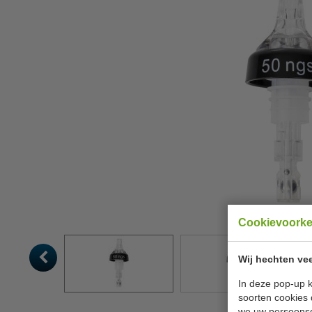
Cookievoork
Wij hechten vee
In deze pop-up k
soorten cookies 
we uw persoons