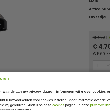
Merk
Artikelnu
Levertijd
€ 4,99
|
€ 4,7
€
5,69
inc
Of
betaa
euren
✔ Gratis ver
l waarde aan uw privacy, daarom informeren wij u over cookies o
unt u uw voorkeuren voor cookies instellen. Meer informatie over de ve
die wij gebruiken, vindt u op onze
cookies
pagina. In onze
privacyverkl
gegevens verwerken.