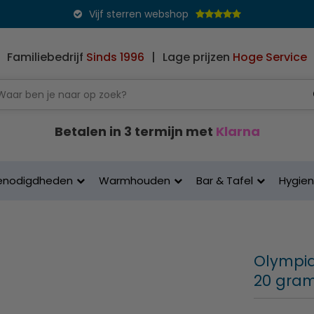
Vijf sterren webshop
Familiebedrijf
Sinds 1996
|
Lage prijzen
Hoge Service
Betalen in 3 termijn met
Klarna
enodigdheden
Warmhouden
Bar & Tafel
Hygie
Olympia 
20 gram 