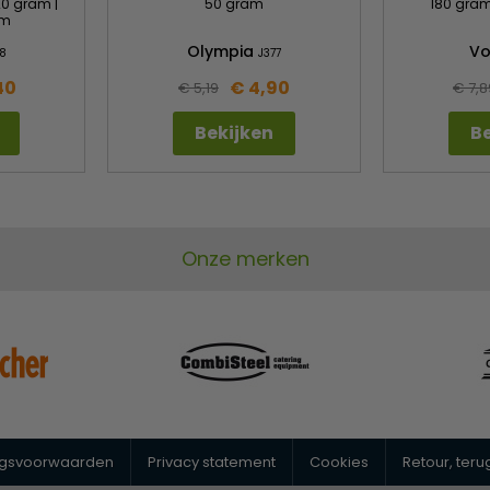
20 gram |
50 gram
180 gram
cm
Olympia
V
8
J377
40
€ 4,90
€ 5,19
€ 7,8
Bekijken
Be
Onze merken
ngsvoorwaarden
Privacy statement
Cookies
Retour, ter