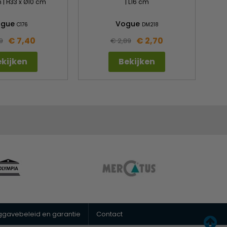
 | H33 x Ø10 cm
| L16 cm
ogue
Vogue
C176
DM218
€ 7,40
€ 2,70
9
€ 2,89
kijken
Bekijken
uggavebeleid en garantie
Contact