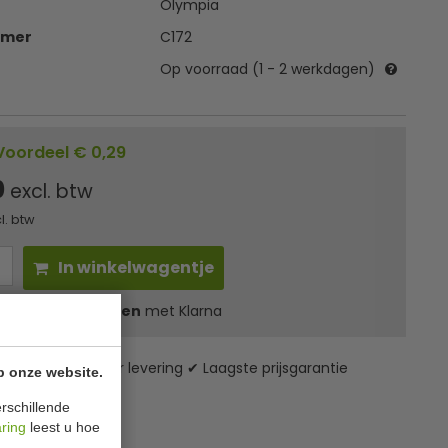
Olympia
mmer
C172
Op voorraad (1 - 2 werkdagen)
Voordeel € 0,29
0
excl. btw
l. btw
In winkelwagentje
l
1,90
in 3 termijnen
met Klarna
zending* ✔ 24 uur levering ✔ Laagste prijsgarantie
p onze website.
rschillende
aring
leest u hoe