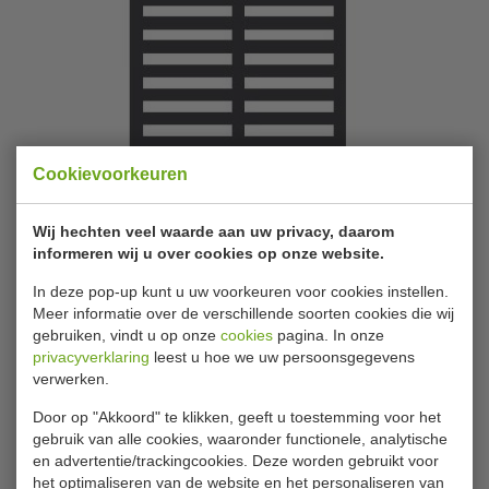
Cookievoorkeuren
Wij hechten veel waarde aan uw privacy, daarom
informeren wij u over cookies op onze website.
Tefcold | Links of rechts Extra Rooster
+ 4 clips | 32252 +4x15082
In deze pop-up kunt u uw voorkeuren voor cookies instellen.
Meer informatie over de verschillende soorten cookies die wij
gebruiken, vindt u op onze
cookies
pagina. In onze
Merk
Tefcold
privacyverklaring
leest u hoe we uw persoonsgegevens
verwerken.
Artikelnummer
32252 +4x15082
Door op "Akkoord" te klikken, geeft u toestemming voor het
Levertijd
Bel voor levertijd
gebruik van alle cookies, waaronder functionele, analytische
en advertentie/trackingcookies. Deze worden gebruikt voor
het optimaliseren van de website en het personaliseren van