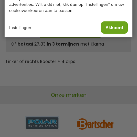
advertenties. Wilt u dit niet, klik dan op "Instellingen" om uw
€ 69,00
excl. btw
cookievoorkeuren aan te passen.
€
83,49
incl. btw
Instellingen
Akkoord
In winkelwagentje
Of
betaal
27,83
in 3 termijnen
met Klarna
Linker of rechts Rooster + 4 clips
Onze merken