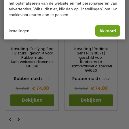
het optimaliseren van de website en het personaliseren van
advertenties. Wilt u dit niet, klik dan op "Instellingen" om uw
cookievoorkeuren aan te passen.
Instellingen
Akkoord
Navulling | Purifying Spa
Navulling | Radiant
| 12 stuks | geschikt voor
Sense | 12 stuks |
Rubbermaid
geschikt voor
luchtverfrisser dispenser
Rubbermaid
GH060
luchtverfrisser dispenser
GH060
Rubbermaid
Rubbermaid
GH061
GH062
€ 74,00
€ 74,00
€ 78,99
€ 78,99
Bekijken
Bekijken