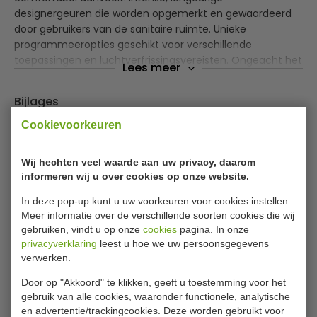
designergeuren die worden opgemerkt en gewaardeerd
door gebruikers van de sanitaire ruimte. Unieke
programmeeropties geschikt voor verschillende
toepassingen en luchtverfrissingsvereisten. Ongeacht het
Lees meer
ingestelde programma levert elke navulling steeds 3.000
gedoseerde sprays.
Bijlages
Alle automatische aërosoldispensers worden geleverd
Cookievoorkeuren
Brochure microburst 3000
met 10 jaar garantie. Keuze uit designergeuren waar de
klanten dol op zullen zijn.
Specificaties
Wij hechten veel waarde aan uw privacy, daarom
informeren wij u over cookies op onze website.
Artikel
VB 214536
In deze pop-up kunt u uw voorkeuren voor cookies instellen.
Meer informatie over de verschillende soorten cookies die wij
B x D x H
11 x 24 x 9 cm cm
gebruiken, vindt u op onze
cookies
pagina. In onze
Kleur
Chroom
privacyverklaring
leest u hoe we uw persoonsgegevens
verwerken.
Door op "Akkoord" te klikken, geeft u toestemming voor het
Gerelateerde producten
gebruik van alle cookies, waaronder functionele, analytische
en advertentie/trackingcookies. Deze worden gebruikt voor