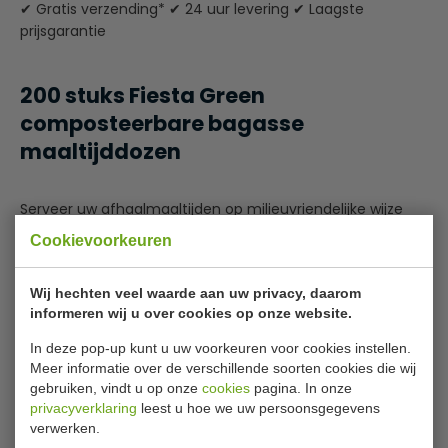
✔ Gratis verzending* ✔ 24 uur levering ✔ Laagste
prijsgarantie
200 stuks Fiesta Green
composteerbare bagasse
maaltijddozen
Serveer uw afhaalmaaltijden op milieuvriendelijke wijze
met de composteerbare bagasse voedselbakjes met
Cookievoorkeuren
twee compartimenten van Fiesta Green. De bakjes zijn
gemaakt van gerecycled suikerriet, waardoor ze een
Wij hechten veel waarde aan uw privacy, daarom
minimale impact hebben op de grondstoffen van de
informeren wij u over cookies op onze website.
aarde en bovendien industrieel composteerbaar zijn na
Lees meer
gebruik. Zo verkleint u uw ecologische voetafdruk, gaat er
In deze pop-up kunt u uw voorkeuren voor cookies instellen.
Specificaties
minder afval naar de stortplaats en komt u tegemoet
Meer informatie over de verschillende soorten cookies die wij
aan de toenemende vraag naar milieuvriendelijke
gebruiken, vindt u op onze
cookies
pagina. In onze
verpakkingen.
Model
FC524
privacyverklaring
leest u hoe we uw persoonsgegevens
verwerken.
B x D x H
16,5 x 25,3 x 6,5 cm