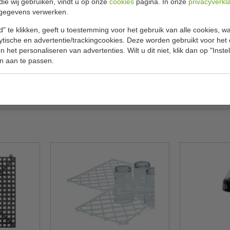
die wij gebruiken, vindt u op onze
cookies
pagina. In onze
privacyverkl
Specificat
gegevens verwerken.
et behulp van deze professionele maatschenker.
Model
" te klikken, geeft u toestemming voor het gebruik van alle cookies, 
en voorzien van een 3poot om gemakkelijk te
lytische en advertentie/trackingcookies. Deze worden gebruikt voor het
Inhoud
iet gaat lekken.
 het personaliseren van advertenties. Wilt u dit niet, klik dan op "Inst
n aan te passen.
Materiaal
Gewicht