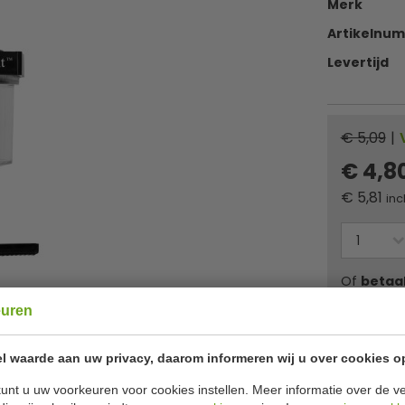
Merk
Artikelnu
Levertijd
€ 5,09
|
€ 4,8
€
5,81
inc
Of
betaa
euren
✔ Gratis ver
l waarde aan uw privacy, daarom informeren wij u over cookies o
unt u uw voorkeuren voor cookies instellen. Meer informatie over de ve