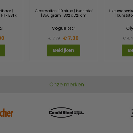
lbaar |
Glasmatten | 10 stuks | kunststof
Likeurschenke
H1 x B31 x
| 350 gram | B32 x D21 cm
| kunststo
Vogue
Ol
21
D824
30
€ 7,30
€ 7,79
€ 4,
Bekijken
Be
Onze merken