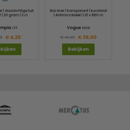
r | doorzichtige tuit
Bar liner | transparant | kunststof
f | 20 gram | 3 cl
| Antimicrobiëel | L10 x B60 m
ympia
Vogue
C171
K828
€ 4,20
€ 39,00
49
€ 40,99
kijken
Bekijken