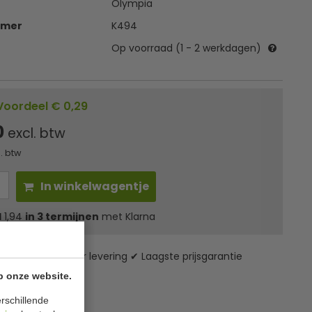
Olympia
mmer
K494
Op voorraad (1 - 2 werkdagen)
Voordeel € 0,29
0
excl. btw
l. btw
In winkelwagentje
l
1,94
in 3 termijnen
met Klarna
zending* ✔ 24 uur levering ✔ Laagste prijsgarantie
p onze website.
rschillende