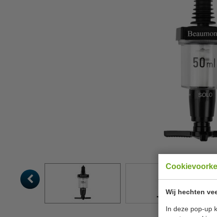
Cookievoork
Wij hechten vee
In deze pop-up k