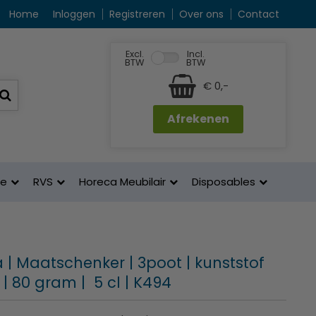
Home
Inloggen
Registreren
Over ons
Contact
Excl.
Incl.
BTW
BTW
€ 0,-
Afrekenen
ne
RVS
Horeca Meubilair
Disposables
 | Maatschenker | 3poot | kunststof
 | 80 gram | 5 cl | K494