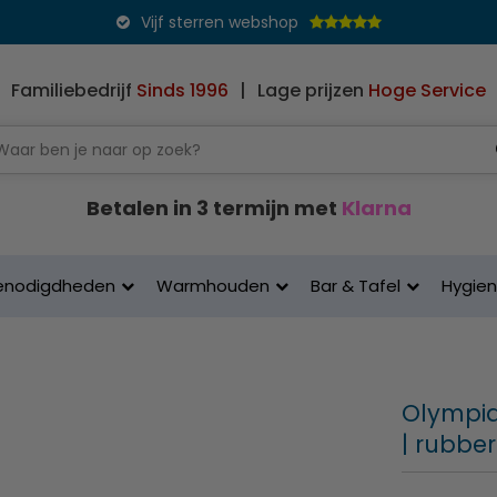
Vijf sterren webshop
Familiebedrijf
Sinds 1996
|
Lage prijzen
Hoge Service
Betalen in 3 termijn met
Klarna
enodigdheden
Warmhouden
Bar & Tafel
Hygie
Olympia
| rubber