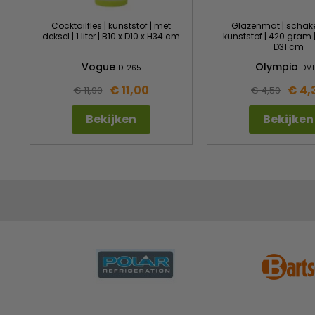
Cocktailfles | kunststof | met
Glazenmat | schake
deksel | 1 liter | B10 x D10 x H34 cm
kunststof | 420 gram | 
D31 cm
Vogue
Olympia
DL265
DM1
€ 11,00
€ 4,
€ 11,99
€ 4,59
Bekijken
Bekijken