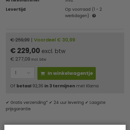
Artikelnummer
J192
Levertijd
Op voorraad (1 - 2
werkdagen)
€ 259,99
|
Voordeel € 30,99
€ 229,00
excl. btw
€
277,09
incl. btw
In winkelwagentje
Of
betaal
92,36
in 3 termijnen
met Klarna
✔ Gratis verzending* ✔ 24 uur levering ✔ Laagste
prijsgarantie
Olympia RVS melkdispenser inhoud