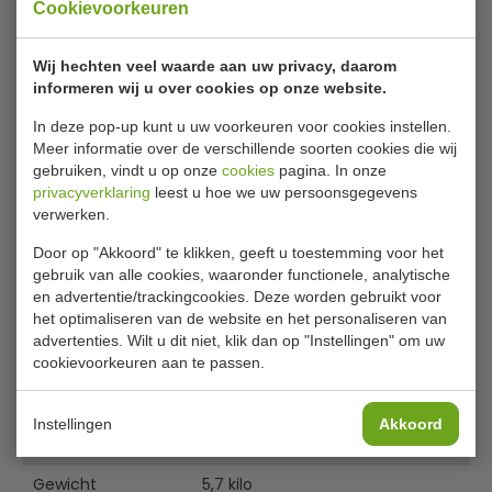
Cookievoorkeuren
6,5 liter
Het kan lastig zijn om verse melk te serveren, een product
Wij hechten veel waarde aan uw privacy, daarom
dat gevoelig is voor temperatuur en bacterievorming en
informeren wij u over cookies op onze website.
in de verkeerde omstandigheden snel aan kwaliteit
In deze pop-up kunt u uw voorkeuren voor cookies instellen.
inboet. Met deze dubbel geïsoleerde melkdispenser hebt
Meer informatie over de verschillende soorten cookies die wij
u de ideale serveermethode in huis. De RVS behuizing is
gebruiken, vindt u op onze
cookies
pagina. In onze
zowel aan de binnen- als buitenkant uitstekend te
privacyverklaring
leest u hoe we uw persoonsgegevens
reinigen en houdt uw melk zo lang mogelijk vers en koel.
verwerken.
Stevige tapkraan.
Lees meer
Door op "Akkoord" te klikken, geeft u toestemming voor het
RVS constructie
gebruik van alle cookies, waaronder functionele, analytische
Specificaties
en advertentie/trackingcookies. Deze worden gebruikt voor
Inclusief lekbak
het optimaliseren van de website en het personaliseren van
Op sokkel
Model
J192
advertenties. Wilt u dit niet, klik dan op "Instellingen" om uw
Compacte handgrepen
cookievoorkeuren aan te passen.
Inhoud
Drukmechanisme tapkraan
6.5 liter
H x B x D
55 x 26.3 x 37 cm
Instellingen
Akkoord
Materiaal
RVS
Gewicht
5,7 kilo