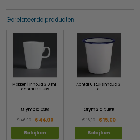
Gerelateerde producten
Mokken | inhoud 310 ml |
Aantal 6 stuksInhoud 31
aantal 12 stuks
cl
Olympia
Olympia
C359
GM515
€ 44,00
€ 15,00
€ 46,99
€ 16,39
Bekijken
Bekijken