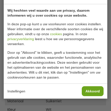
23 x 8 cm
Wij hechten veel waarde aan uw privacy, daarom
Handige lunchboxen van suikerriet zijn smaakneutraal,
informeren wij u over cookies op onze website.
olie-, vet en vochtbestendig. Afmeting 23 x 15,5 x 7,9 cm.
In deze pop-up kunt u uw voorkeuren voor cookies instellen.
Deze lunchbox is perfect voor het meenemen van
Meer informatie over de verschillende soorten cookies die wij
loempias.
gebruiken, vindt u op onze
cookies
pagina. In onze
De verpakking is magnetronbestendig tot 200 graden
privacyverklaring
leest u hoe we uw persoonsgegevens
(maximaal 5 minuten) en geschikt voor gebruik in de
verwerken.
vriezer tot -25 graden. Suikerriet is een hernieuwbare
grondstof waardoor het composteerbaar is volgens
Door op "Akkoord" te klikken, geeft u toestemming voor het
Lees meer
EN13432 en recyclebaar.
gebruik van alle cookies, waaronder functionele, analytische
en advertentie/trackingcookies. Deze worden gebruikt voor
Specificaties
het optimaliseren van de website en het personaliseren van
advertenties. Wilt u dit niet, klik dan op "Instellingen" om uw
Nummer
P88012
cookievoorkeuren aan te passen.
Aantal
5 x 25 stuks
Instellingen
Akkoord
L x B x H
15,5 x 23 x 7,9 cm
Materiaal
Suikerriet
Kleur
Wit