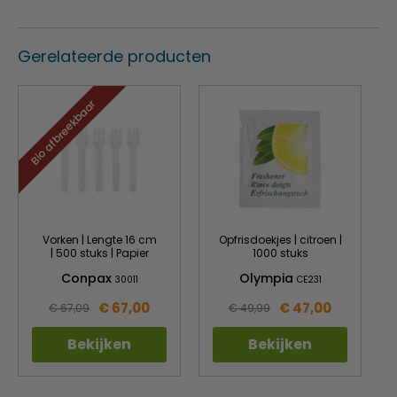
Gerelateerde producten
Bio afbreekbaar
Vorken | Lengte 16 cm
Opfrisdoekjes | citroen |
| 500 stuks | Papier
1000 stuks
Conpax
Olympia
30011
CE231
€ 67,00
€ 47,00
€ 67,09
€ 49,99
Bekijken
Bekijken