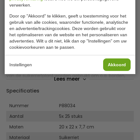
verwerken.
125 stuks menuboxen met klapdeksel
van suikerriet
Door op "Akkoord" te klikken, geeft u toestemming voor het
gebruik van alle cookies, waaronder functionele, analytische
1-vaks menuboxen met klapdeksel zijn smaakneutraal,
en advertentie/trackingcookies. Deze worden gebruikt voor
olie-, vet- en vochtbestendig. Afmeting: 20,3 x 23,2 x 7,6
het optimaliseren van de website en het personaliseren van
cm. De menuklapverpakkingen van suikerriet zijn oven-
advertenties. Wilt u dit niet, klik dan op "Instellingen" om uw
cookievoorkeuren aan te passen.
en magnetronbestendig tot 110 graden (bij zeer vettige
etenswaren maximaal 70 graden) en geschikt voor
gebruik in de vriezer tot -25 graden.
Instellingen
Akkoord
Suikerriet is een hernieuwbare grondstof. De overblijfselen
van de suikerrietplant worden gebruikt om o.a. borden,
Lees meer
bakken en kommen te produceren.
Suikerriet is composteerbaar volgens EN13432.
Specificaties
Nummer
P88034
Aantal
5x 25 stuks
Maten
20 x 22 x 7,7 cm
Materiaal
Suikerriet