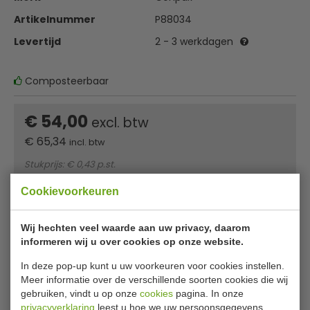
Artikelnummer
P88034
Levertijd
2 - 3 werkdagen
Composteerbaar
€ 54,00
excl. btw
€
65,34
incl. btw
Stukprijs: € 0,43 p.st.
Cookievoorkeuren
In winkelwagentje
Of
betaal
21,78
in 3 termijnen
met Klarna
Wij hechten veel waarde aan uw privacy, daarom
informeren wij u over cookies op onze website.
In deze pop-up kunt u uw voorkeuren voor cookies instellen.
✔ Gratis verzending* ✔ 24 uur levering ✔ Laagste
Meer informatie over de verschillende soorten cookies die wij
prijsgarantie
gebruiken, vindt u op onze
cookies
pagina. In onze
privacyverklaring
leest u hoe we uw persoonsgegevens