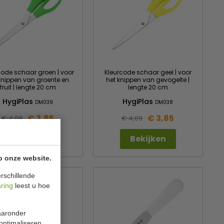
code schaar groen | voor
Kleurcode schaar geel | voor
knippen van groente en
het knippen van gevogelte |
fruit | lengte 20 cm
lengte 20 cm
HygiPlas
HygiPlas
DM039
DM038
€ 3,85
€ 3,85
€ 4,09
€ 4,09
Bekijken
Bekijken
p onze website.
rschillende
aring
leest u hoe
waaronder
 optimaliseren