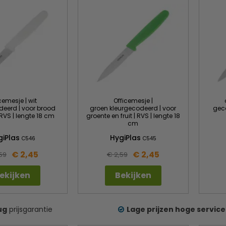
cemesje | wit
Officemesje |
deerd | voor brood
groen kleurgecodeerd | voor
gec
RVS | lengte 18 cm
groente en fruit | RVS | lengte 18
cm
giPlas
HygiPlas
C546
C545
€ 2,45
€ 2,45
59
€ 2,59
ekijken
Bekijken
ug
prijsgarantie
Lage prijzen hoge service