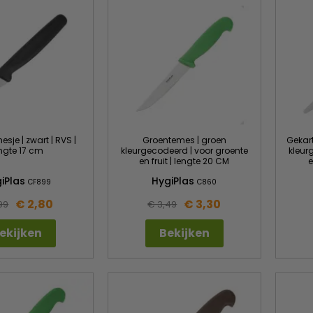
sje | zwart | RVS |
Groentemes | groen
Gekar
ngte 17 cm
kleurgecodeerd | voor groente
kleur
en fruit | lengte 20 CM
e
iPlas
HygiPlas
CF899
C860
€ 2,80
€ 3,30
99
€ 3,49
ekijken
Bekijken