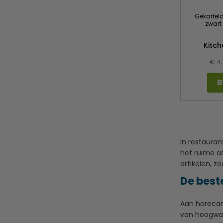
Gekartel
zwart
Kitc
€ 4
B
In restaura
het ruime a
artikelen, zo
De best
Aan horecam
van hoogwaar