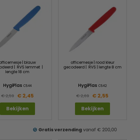
officemesje | blauw
officemesje | rood kleur
odeerd | RVS lemmet |
gecodeerd | RVS | lengte 8 cm
lengte 18 cm
HygiPlas
HygiPlas
C544
C542
€ 2,45
€ 2,55
€ 2,59
€ 2,69
Bekijken
Bekijken
Gratis verzending
vanaf € 200,00