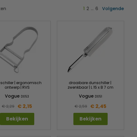
ten
1
2
…
6
Volgende
schiller | ergonomisch
draaibare dunschiller |
ontwerp | RVS
zwenkbaar | L 15 x B 7 cm
Vogue
Vogue
D053
D051
€ 2,15
€ 2,45
€ 2,29
€ 2,59
Bekijken
Bekijken