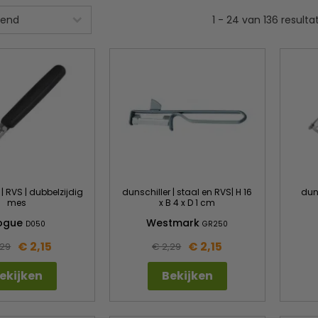
1
-
24
van
136
resulta
 | RVS | dubbelzijdig
dunschiller | staal en RVS| H 16
dun
mes
x B 4 x D 1 cm
ogue
Westmark
D050
GR250
€ 2,15
€ 2,15
,29
€ 2,29
ekijken
Bekijken