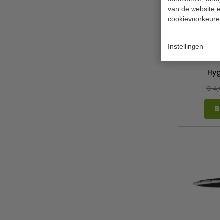
van de website en
cookievoorkeure
Kleurcode 
Instellingen
het knipp
le
Hyg
€ 4,
B