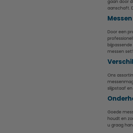
gaan door de
aanschaft. D
Messen 
Door een pro
professione
bijpassende
messen set? 
Verschi
Ons assorti
messenmagne
slijpstaaf en
Onderh
Goede messe
houdt en zo
u graag hand