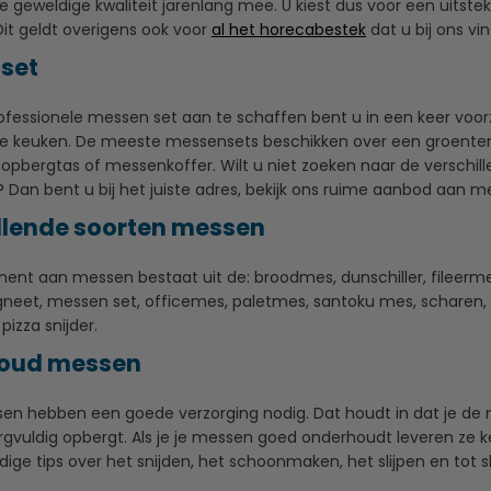
 geweldige kwaliteit jarenlang mee. U kiest dus voor een uitste
it geldt overigens ook voor
al het horecabestek
dat u bij ons vin
set
fessionele messen set aan te schaffen bent u in een keer voorz
le keuken. De meeste messensets beschikken over een groent
 opbergtas of messenkoffer. Wilt u niet zoeken naar de verschil
Dan bent u bij het juiste adres, bekijk ons ruime aanbod aan m
llende soorten messen
ment aan messen bestaat uit de: broodmes, dunschiller, fileer
et, messen set, officemes, paletmes, santoku mes, scharen, 
 pizza snijder.
oud messen
n hebben een goede verzorging nodig. Dat houdt in dat je de m
rgvuldig opbergt. Als je je messen goed onderhoudt leveren ze k
ige tips over het snijden, het schoonmaken, het slijpen en tot