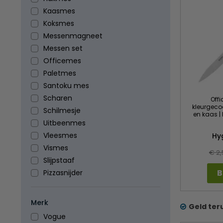
Kaasmes
Koksmes
Messenmagneet
Messen set
Officemes
Paletmes
Santoku mes
Scharen
Offi
kleurgeco
Schilmesje
en kaas | 
Uitbeenmes
Vleesmes
Hy
Vismes
€ 2,
Slijpstaaf
B
Pizzasnijder
Merk
Geld ter
Vogue