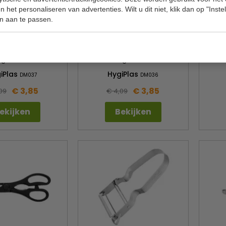
 het personaliseren van advertenties. Wilt u dit niet, klik dan op "Inst
n aan te passen.
schaar blauw | voor
Kleurcode schaar rood | voor
Keuke
en van rauwe vis |
het knippen van rauw vlees |
zwart
ngte 20 cm
lengte 20 cm
iPlas
HygiPlas
DM037
DM036
€ 3,85
€ 3,85
09
€ 4,09
ekijken
Bekijken