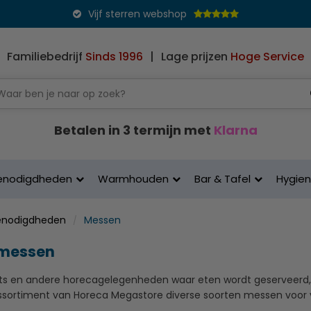
Vijf sterren webshop
Familiebedrijf
Sinds 1996
|
Lage prijzen
Hoge Service
Betalen in 3 termijn met
Klarna
enodigdheden
Warmhouden
Bar & Tafel
Hygie
enodigdheden
Messen
messen
nts en andere horecagelegenheden waar eten wordt geserveerd,
ssortiment van Horeca Megastore diverse soorten messen voor 