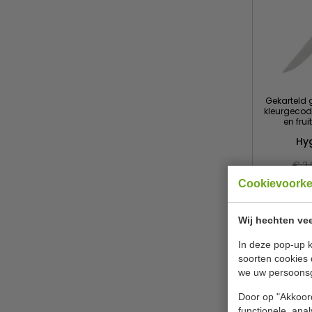
Gekarteld 
kleurgecod
en frui
Hy
€ 3,
Cookievoork
B
Wij hechten vee
In deze pop-up k
soorten cookies 
we uw persoons
Door op "Akkoord
functionele, ana