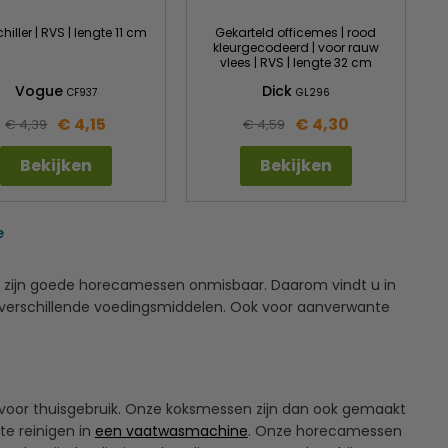
iller | RVS | lengte 11 cm
Gekarteld officemes | rood
kleurgecodeerd | voor rauw
vlees | RVS | lengte 32 cm
Vogue
Dick
CF937
GL296
€ 4,15
€ 4,30
€ 4,39
€ 4,59
Bekijken
Bekijken
e
 zijn goede horecamessen onmisbaar. Daarom vindt u in
verschillende voedingsmiddelen. Ook voor aanverwante
oor thuisgebruik. Onze koksmessen zijn dan ook gemaakt
te reinigen in
een vaatwasmachine
. Onze horecamessen