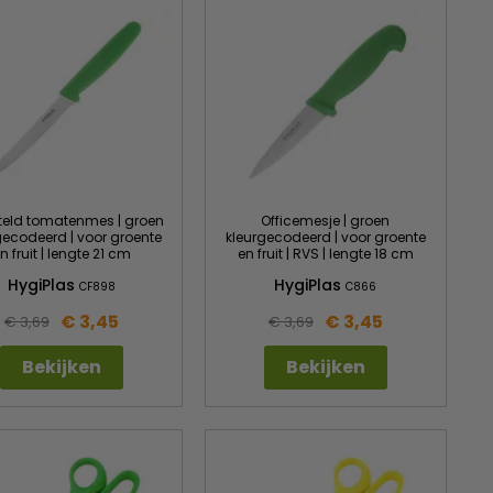
teld tomatenmes | groen
Officemesje | groen
gecodeerd | voor groente
kleurgecodeerd | voor groente
n fruit | lengte 21 cm
en fruit | RVS | lengte 18 cm
HygiPlas
HygiPlas
CF898
C866
€ 3,45
€ 3,45
€ 3,69
€ 3,69
Bekijken
Bekijken