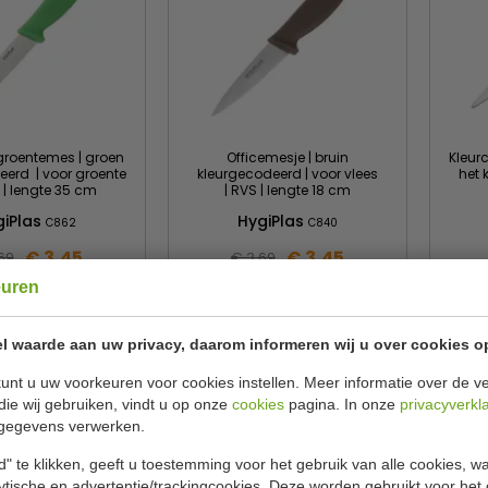
groentemes | groen
Officemesje | bruin
Kleur
eerd | voor groente
kleurgecodeerd | voor vlees
het 
t | lengte 35 cm
| RVS | lengte 18 cm
giPlas
HygiPlas
C862
C840
€ 3,45
€ 3,45
69
€ 3,69
euren
ekijken
Bekijken
l waarde aan uw privacy, daarom informeren wij u over cookies o
unt u uw voorkeuren voor cookies instellen. Meer informatie over de ve
die wij gebruiken, vindt u op onze
cookies
pagina. In onze
privacyverkl
gegevens verwerken.
" te klikken, geeft u toestemming voor het gebruik van alle cookies, 
lytische en advertentie/trackingcookies. Deze worden gebruikt voor het