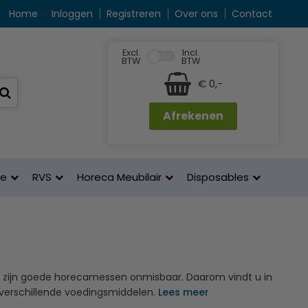
Home
Inloggen
Registreren
Over ons
Contact
Excl.
Incl.
BTW
BTW
€ 0,-
Afrekenen
ne
RVS
Horeca Meubilair
Disposables
 zijn goede horecamessen onmisbaar. Daarom vindt u in
verschillende voedingsmiddelen.
Lees meer