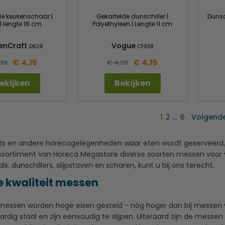
de keukenschaar |
Gekartelde dunschiller |
Dunsch
 | lengte 18 cm
Polyethyleen | Lengte 11 cm
henCraft
Vogue
D628
CF938
€ 4,15
€ 4,15
,39
€ 4,39
ekijken
Bekijken
1
2
…
6
Volgend
nts en andere horecagelegenheden waar eten wordt geserveerd,
ssortiment van Horeca Megastore diverse soorten messen voor 
als: dunschillers, slijpstaven en scharen, kunt u bij ons terecht.
e kwaliteit messen
essen worden hoge eisen gesteld - nóg hoger dan bij messen v
dig staal en zijn eenvoudig te slijpen. Uiteraard zijn de messen 