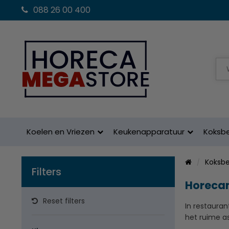
088 26 00 400
Koelen en Vriezen
Keukenapparatuur
Koksb
Koksb
Filters
Horeca
Reset filters
In restaura
het ruime a