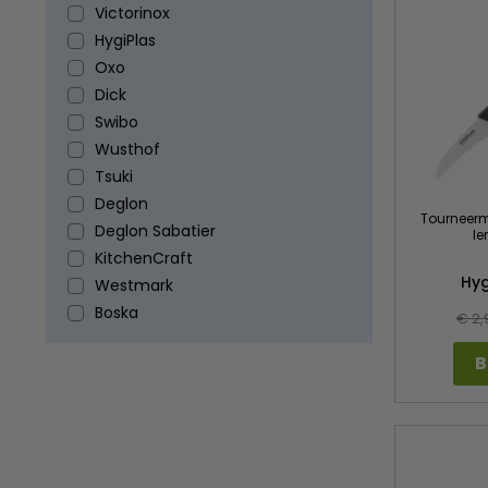
Victorinox
HygiPlas
Oxo
Dick
Swibo
Wusthof
Tsuki
Deglon
Tourneerme
Deglon Sabatier
le
KitchenCraft
Hyg
Westmark
Boska
€ 2,
B