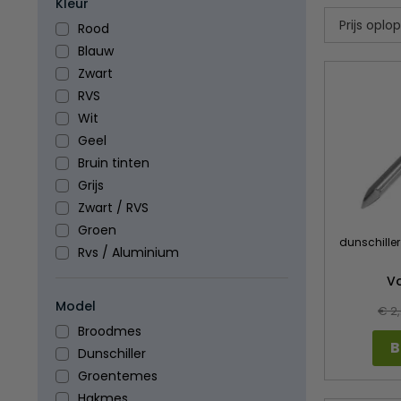
Kleur
Rood
Blauw
Zwart
RVS
Wit
Geel
Bruin tinten
Grijs
Zwart / RVS
Groen
dunschiller
Rvs / Aluminium
V
Model
€ 2
Broodmes
B
Dunschiller
Groentemes
Hakmes