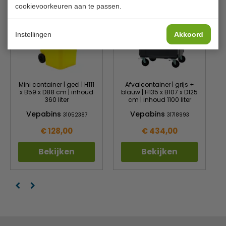
cookievoorkeuren aan te passen.
Instellingen
Akkoord
Mini container | geel | H111
Afvalcontainer | grijs +
x B59 x D88 cm | inhoud
blauw | H135 x B107 x D125
360 liter
cm | inhoud 1100 liter
Vepabins
Vepabins
31052387
31718993
€ 128,00
€ 434,00
Bekijken
Bekijken