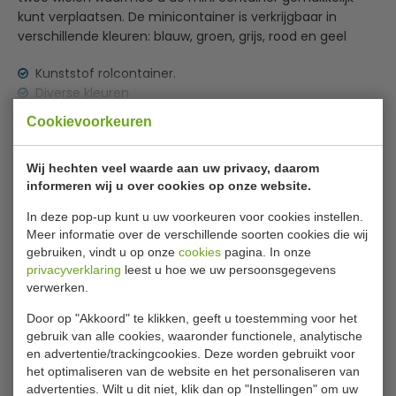
kunt verplaatsen. De minicontainer is verkrijgbaar in
verschillende kleuren: blauw, groen, grijs, rood en geel
Kunststof rolcontainer.
Diverse kleuren
Lees meer
Inhoud 360 Liter
Cookievoorkeuren
Specificaties
Wij hechten veel waarde aan uw privacy, daarom
Model
VB 360000 Blauw
informeren wij u over cookies op onze website.
Bestelnummer
31011063
In deze pop-up kunt u uw voorkeuren voor cookies instellen.
Meer informatie over de verschillende soorten cookies die wij
B x L x H
59 x 88 x 111 cm
gebruiken, vindt u op onze
cookies
pagina. In onze
Inhoud
360 liter
privacyverklaring
leest u hoe we uw persoonsgegevens
verwerken.
Kleur
Blauw
Door op "Akkoord" te klikken, geeft u toestemming voor het
gebruik van alle cookies, waaronder functionele, analytische
en advertentie/trackingcookies. Deze worden gebruikt voor
Is dit iets voor jou?
het optimaliseren van de website en het personaliseren van
advertenties. Wilt u dit niet, klik dan op "Instellingen" om uw