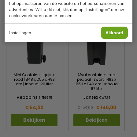
het optimaliseren van de website en het personaliseren van
advertenties. Wilt u dit niet, klik dan op "Instellingen" om uw
Is dit iets voor jou?
cookievoorkeuren aan te passen.
Instellingen
Akkoord
Mini Container | grijs +
Afval container | met
rood | B48 x D55 x H93
pedaal | zwart | H82 x
cm | inhoud 120 liter
B50 x D40 cm | inhoud
87 liter
Vepabins
Jantex
31719945
CW724
€ 54,00
€ 146,00
€ 154,99
Bekijken
Bekijken