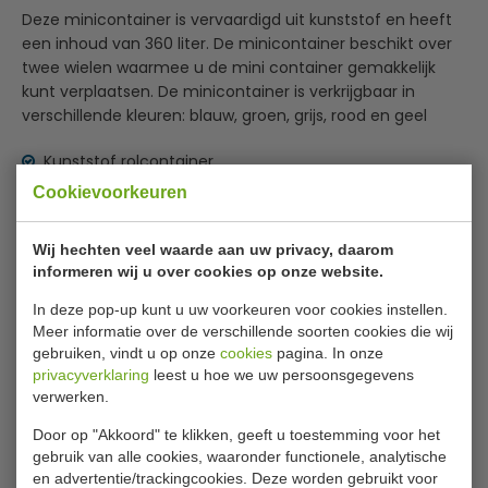
Deze minicontainer is vervaardigd uit kunststof en heeft
een inhoud van 360 liter. De minicontainer beschikt over
twee wielen waarmee u de mini container gemakkelijk
kunt verplaatsen. De minicontainer is verkrijgbaar in
verschillende kleuren: blauw, groen, grijs, rood en geel
Kunststof rolcontainer.
Diverse kleuren
Cookievoorkeuren
Inhoud 360 Liter
Wij hechten veel waarde aan uw privacy, daarom
Specificaties
informeren wij u over cookies op onze website.
Model
VB 360000
In deze pop-up kunt u uw voorkeuren voor cookies instellen.
Meer informatie over de verschillende soorten cookies die wij
Bestelnummer
31033775
gebruiken, vindt u op onze
cookies
pagina. In onze
privacyverklaring
leest u hoe we uw persoonsgegevens
B x L x H
59 x 88 x 111 cm
verwerken.
Inhoud
360 liter
Door op "Akkoord" te klikken, geeft u toestemming voor het
Kleur
Rood
gebruik van alle cookies, waaronder functionele, analytische
en advertentie/trackingcookies. Deze worden gebruikt voor