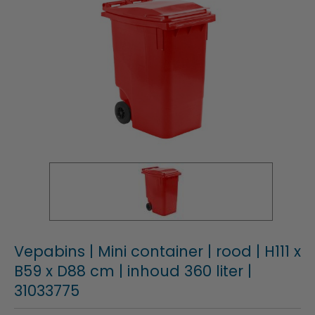
Vepabins | Mini container | rood | H111 x
B59 x D88 cm | inhoud 360 liter |
31033775