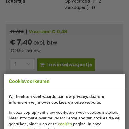
Levertijd
Op voorraad (1 - 2
werkdagen)
€ 7,89
|
Voordeel € 0,49
€ 7,40
excl. btw
€
8,95
incl. btw
In winkelwagentje
Of
betaal
2,98
in 3 termijnen
met Klarna
Cookievoorkeuren
✔ Gratis verzending* ✔ 24 uur levering ✔ Laagste
Wij hechten veel waarde aan uw privacy, daarom
prijsgarantie
informeren wij u over cookies op onze website.
In deze pop-up kunt u uw voorkeuren voor cookies instellen.
SYR stay-flat Kentucky mop katoen
Meer informatie over de verschillende soorten cookies die wij
gebruiken, vindt u op onze
cookies
pagina. In onze
blauw