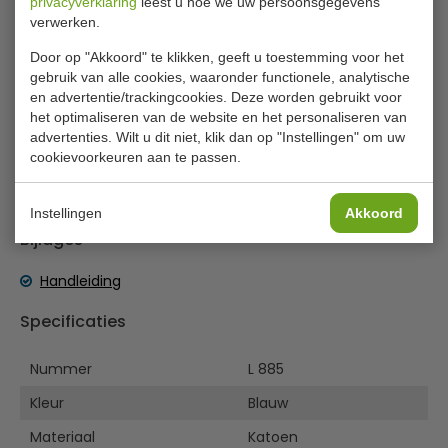
privacyverklaring
leest u hoe we uw persoonsgegevens
verwerken.
De Kentucky mopkop is een traditionele mop gemaakt
van katoen. Dankzij de band blijft de mop plat liggen en
Door op "Akkoord" te klikken, geeft u toestemming voor het
kan daarom gebruikt worden om vuil efficiënt van de
gebruik van alle cookies, waaronder functionele, analytische
meeste harde vloeren te verwijderen. Deze blauwe mop is
en advertentie/trackingcookies. Deze worden gebruikt voor
geschikt voor het reinigen van toiletruimtes en kan
het optimaliseren van de website en het personaliseren van
gebruikt worden in combinatie met standaard
advertenties. Wilt u dit niet, klik dan op "Instellingen" om uw
cookievoorkeuren aan te passen.
mopemmers.
Lees meer
De mop past op steel L348 en maakt deel uit van een
Instellingen
Akkoord
uitwisselbaar systeem van kleurcode
Bijlages
schoonmaakproducten.
Handleiding
Traditionele mopkop met band
Voordelig garen
Specificaties
Wasbaar
Voor verwisselbare kleurcode steel L348
Nummer
L 885
Geschikt voor standaard mopemmers
Te gebruiken op de meeste harde vloeren
Kleur
Blauw
Kleurcode garen en houder
Materiaal
Katoen
CHSA geaccrediteerd