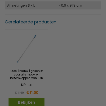
Afmetingen B x L
40,6 x 91,9 cm
Gerelateerde producten
Steel | blauw | geschikt
voor alle mop- en
bezemkoppen van SYR
SIR
L348
€ 11,00
€ 11,49
Bekijken