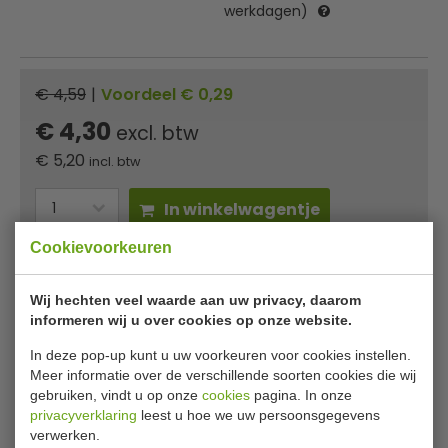
werkdagen)
€ 4,59
|
Voordeel € 0,29
€ 4,30
excl. btw
€
5,20
incl. btw
In winkelwagentje
Cookievoorkeuren
Of
betaal
1,73
in 3 termijnen
met Klarna
Wij hechten veel waarde aan uw privacy, daarom
✔ Gratis verzending* ✔ 24 uur levering ✔ Laagste
informeren wij u over cookies op onze website.
prijsgarantie
In deze pop-up kunt u uw voorkeuren voor cookies instellen.
Meer informatie over de verschillende soorten cookies die wij
Dick PRO dynamic
gebruiken, vindt u op onze
cookies
pagina. In onze
privacyverklaring
leest u hoe we uw persoonsgegevens
HACCP officemesje groen DL363
verwerken.