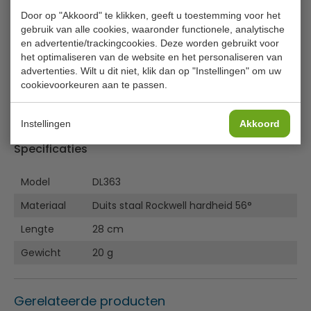
Premium kwaliteit, Pro Dynamic HACCP officemes van
Door op "Akkoord" te klikken, geeft u toestemming voor het
Dick, ontworpen voor gebruik in iedere keuken. Met een
gebruik van alle cookies, waaronder functionele, analytische
hoogwaardige kwaliteit lemmet en een solide, hygiënisch,
en advertentie/trackingcookies. Deze worden gebruikt voor
kleurgecodeerd heft ter preventie van
het optimaliseren van de website en het personaliseren van
voedselcontaminatie.
advertenties. Wilt u dit niet, klik dan op "Instellingen" om uw
cookievoorkeuren aan te passen.
Zeer scherp mes gemaakt van premium kwaliteit Duits
RVS
Lees meer
Instellingen
Akkoord
Perfect voor gebruik in elke keuken
Hygiënisch, solide kunststof heft
Specificaties
Kleurgecodeerd groen voor het snijden van groente en
fruit
Model
DL363
Materiaal
Duits staal Rockwell hardheid 56°
Lengte
28 cm
Gewicht
20 g
Gerelateerde producten