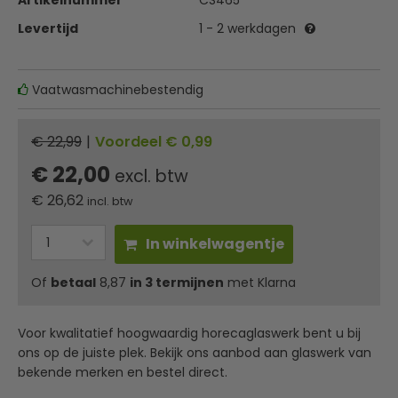
Artikelnummer
CS465
Levertijd
1 - 2 werkdagen
Vaatwasmachinebestendig
€ 22,99
|
Voordeel € 0,99
€ 22,00
excl. btw
€
26,62
incl. btw
In winkelwagentje
Of
betaal
8,87
in 3 termijnen
met Klarna
Voor kwalitatief hoogwaardig horecaglaswerk bent u bij
ons op de juiste plek. Bekijk ons aanbod aan glaswerk van
bekende merken en bestel direct.