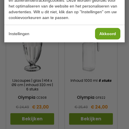
en advertentie/trackingcookies. Deze worden gebruikt voor
Aantal
6 stuks
het optimaliseren van de website en het personaliseren van
advertenties. Wilt u dit niet, klik dan op "Instellingen" om uw
cookievoorkeuren aan te passen.
Is dit iets voor jou?
Instellingen
Akkoord
IJscoupes | glas | H14 x
Inhoud 1000 ml
6 stuks
Ø9 cm | inhoud 320 ml |
6 stuks
Olympia
Olympia
CC908
GF922
€ 23,00
€ 24,00
€ 24,49
€ 25,49
Bekijken
Bekijken