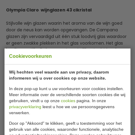
Olympia Claro wijnglazen 43 cl
kristal
Stijlvolle wijn glazen waarin het aroma van de wijn goed
door de neus kan worden opgevangen. De Campana
glazen zijn vervaardigd uit één stuk loodvrij glas waardoor
er geen zwakke plekken in het glas voorkomen. Het glas
heeft een stijlvolle hoge voet en sierlijke steel. Ideaal voor
wijnbar, restaurant en brasserie.
Cookievoorkeuren
Vaatwasmachinebestendig
Wij hechten veel waarde aan uw privacy, daarom
Gemaakt uit één stuk kristal
informeren wij u over cookies op onze website.
Lees meer
Iets bredere kelk
Per 6 stuks
In deze pop-up kunt u uw voorkeuren voor cookies instellen.
Specificaties
Meer informatie over de verschillende soorten cookies die wij
gebruiken, vindt u op onze
cookies
pagina. In onze
Artikel
GACS465
privacyverklaring
leest u hoe we uw persoonsgegevens
verwerken.
Inhoud
43 cl
Door op "Akkoord" te klikken, geeft u toestemming voor het
Afmeting
24.5(h) x 6(Ø)cm
gebruik van alle cookies, waaronder functionele, analytische