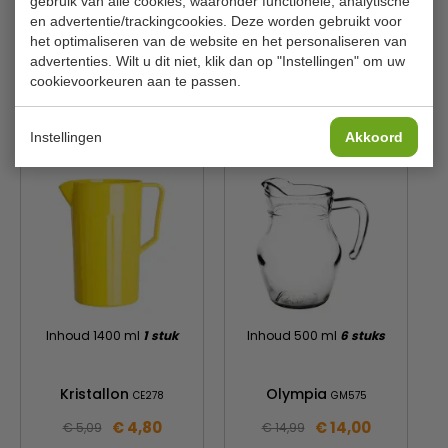
gebruik van alle cookies, waaronder functionele, analytische
en advertentie/trackingcookies. Deze worden gebruikt voor
H x Ø
20,3 x 11,8 cm
het optimaliseren van de website en het personaliseren van
Aantal
12 stuks
advertenties. Wilt u dit niet, klik dan op "Instellingen" om uw
cookievoorkeuren aan te passen.
Is dit iets voor jou?
Instellingen
Akkoord
Inhoud 1400 ml
1 stuk
Inhoud 500 ml
6 stuks
Kristallon
Olympia
CE278
GM575
€ 4,80
€ 14,00
€ 5,09
€ 14,99