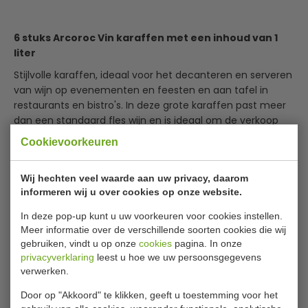
6 stuks Arcoroc Vin karaffen met een inhoud van 1
liter
Stijlvolle karaffen, ideaal voor het decanteren en serveren
van wijn op evenementen en feesten en aan tafel in
restaurants en bistro's. In deze grote karaffen past meer
dan een standaard fles wijn en is ideaal om de verkoop
van uw wijn te verhogen. Ze mogen gereinigd worden in
Cookievoorkeuren
een professionele vaatwasser.
Wij hechten veel waarde aan uw privacy, daarom
Vaatwasserbestendig
informeren wij u over cookies op onze website.
Zonder CE-markering
Lees meer
Klassieke vorm karaf
In deze pop-up kunt u uw voorkeuren voor cookies instellen.
Specificaties
Ideaal voor het serveren van huiswijn
Meer informatie over de verschillende soorten cookies die wij
Ideaal voor upselling van wijn
gebruiken, vindt u op onze
cookies
pagina. In onze
Model
DP 104
privacyverklaring
leest u hoe we uw persoonsgegevens
verwerken.
Inhoud
1 liter
Door op "Akkoord" te klikken, geeft u toestemming voor het
Materiaal
Glas