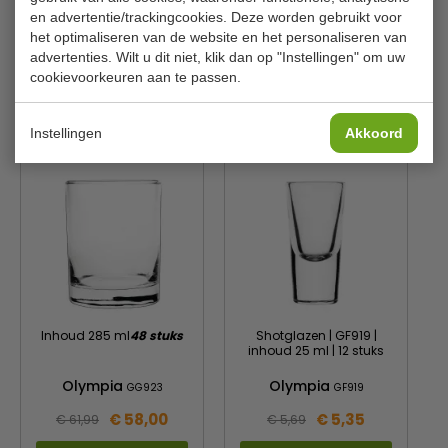
en advertentie/trackingcookies. Deze worden gebruikt voor
Materiaal
Polycarbonaat
het optimaliseren van de website en het personaliseren van
advertenties. Wilt u dit niet, klik dan op "Instellingen" om uw
Aantal
6 stuks
cookievoorkeuren aan te passen.
Is dit iets voor jou?
Instellingen
Akkoord
Inhoud 285 ml
48 stuks
Shotglazen | GF919 |
inhoud 25 ml | 12 stuks
Olympia
Olympia
GG923
GF919
€ 58,00
€ 5,35
€ 61,99
€ 5,69