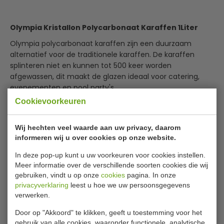
Olympia Kristallon Polycarbonaat Karaffen 1Liter
Olympia polycarbonaat karaffen zijn een duurzaam
alternatief voor de traditionele karaffen. De karaffen
splinteren niet en kunnen tot 500 keer worden
afgewassen, dit maakt de glazen ideaal voor catering,
evenementen en pool party's.
Gebruik de karaffen bijvoorbeeld om cocktails uit te
Cookievoorkeuren
schenken.
Wij hechten veel waarde aan uw privacy, daarom
Vaatwasserbestendig
informeren wij u over cookies op onze website.
Licht en duurzaam
Lees meer
Geschikt voor temperaturen tussen -40 en +100
In deze pop-up kunt u uw voorkeuren voor cookies instellen.
Specificaties
graden°C
Meer informatie over de verschillende soorten cookies die wij
Valt niet in scherven uit elkaar
gebruiken, vindt u op onze
cookies
pagina. In onze
Model
Maximaal 500 x afwassen
DS146
privacyverklaring
leest u hoe we uw persoonsgegevens
verwerken.
Inhoud
1 Liter
Door op "Akkoord" te klikken, geeft u toestemming voor het
H x Ø
24 x 10.5 cm
gebruik van alle cookies, waaronder functionele, analytische