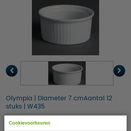
Olympia | Diameter 7 cmAantal 12
stuks | W435
Merk
Olympia
Cookievoorkeuren