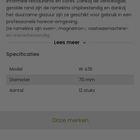
informele restaurants en cafés. Dankzij de verstevigde,
gerolde rand zijn de ramekins chipbestendig en dankzij
het duurzame glazuur zijn ze geschikt voor gebruik in een
professionele horeca-omgeving.
De ramekins zijn oven-, magnetron-, vaatwasmachine-
en vriezerbestendig.
Lees meer
Vaatwasmachine-, magnetron-, oven- en
Specificaties
vriezerbestendig
Versterkte gerolde rand, chipbestendig
Model
Sterke vitrokwaliteit, hitte- en schokbestendig
W 435
Scherp geprijsd, puur wit hotelporselein
Diameter
70 mm
Aantal
12 stuks
Onze merken