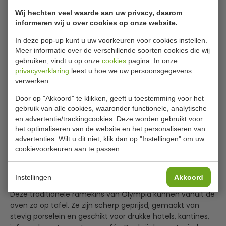
Artikelnummer
W435
Wij hechten veel waarde aan uw privacy, daarom
Levertijd
Op voorraad (1 - 2
informeren wij u over cookies op onze website.
werkdagen)
In deze pop-up kunt u uw voorkeuren voor cookies instellen.
Meer informatie over de verschillende soorten cookies die wij
gebruiken, vindt u op onze
cookies
pagina. In onze
€ 22,39
|
Voordeel € 1,39
privacyverklaring
leest u hoe we uw persoonsgegevens
verwerken.
€ 21,00
excl. btw
Door op "Akkoord" te klikken, geeft u toestemming voor het
€
25,41
incl. btw
gebruik van alle cookies, waaronder functionele, analytische
en advertentie/trackingcookies. Deze worden gebruikt voor
In winkelwagentje
het optimaliseren van de website en het personaliseren van
advertenties. Wilt u dit niet, klik dan op "Instellingen" om uw
Of
betaal
8,47
in 3 termijnen
met Klarna
cookievoorkeuren aan te passen.
Instellingen
Akkoord
Olympia Whiteware ramekins diameter 7 cm per 12 stuks
Deze traditionele ramekins van Olympia kunnen vanuit de
oven zo op tafel. Ze zijn scherp geprijsd, gemaakt van
stevig porselein en geschikt voor drukke hotels, kantines,