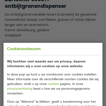
ontbijtgranendispenser
De ontbijtgranenverdeler levert kruimelvrij de gewenste
hoeveelheid. Muesli, cornflakes, granen of noten blijven
langer vers en aromatisch.
Frame zilverkleurig, gelakte
staalplaat
Reservoir: Kunststof, krasvrij
Cookievoorkeuren
Kruimelvrij portioneren door eenvoudig draaien
Lees meer
Geschikt voor kommen tot een hoogte van 7,5 cm
Eenvoudig reinigen, eenvoudig uit elkaar te nemen
Wij hechten veel waarde aan uw privacy, daarom
Specificaties
Geschikt voor wandmontage
informeren wij u over cookies op onze website.
(geleverd zonder bevestigingsmateriaal)
Model
500377
In deze pop-up kunt u uw voorkeuren voor cookies instellen.
Meer informatie over de verschillende soorten cookies die wij
B x D x H
180 x 170 x 395 mm
gebruiken, vindt u op onze
cookies
pagina. In onze
privacyverklaring
leest u hoe we uw persoonsgegevens
Gewicht
1.8 kilogram
verwerken.
Materiaal
Kunststof en plaatstaal
Door op "Akkoord" te klikken, geeft u toestemming voor het
Inhoud
3.5 liter