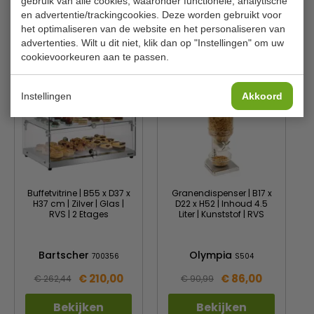
gebruik van alle cookies, waaronder functionele, analytische
en advertentie/trackingcookies. Deze worden gebruikt voor
het optimaliseren van de website en het personaliseren van
advertenties. Wilt u dit niet, klik dan op "Instellingen" om uw
Is dit iets voor jou?
cookievoorkeuren aan te passen.
Instellingen
Akkoord
Buffetvitrine | B55 x D37 x
Granendispenser | B17 x
H37 cm | Zilver | Glas |
D22 x H52 | Inhoud 4.5
RVS | 2 Etages
Liter | Kunststof | RVS
Bartscher
Olympia
700356
S504
€ 210,00
€ 86,00
€ 262,44
€ 90,99
Bekijken
Bekijken