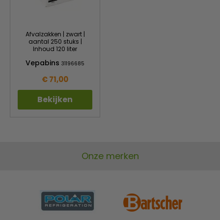
Afvalzakken | zwart |
aantal 250 stuks |
Inhoud 120 liter
Vepabins
31196685
€ 71,00
Bekijken
Onze merken