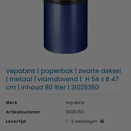
Vepabins | papierbak | zwarte deksel
| metaal | vlamdovend | H 54 x B 47
cm | inhoud 80 liter | 31025350
Merk
Vepabins
Artikelnummer
31025350
Levertijd
1 - 2 werkdagen