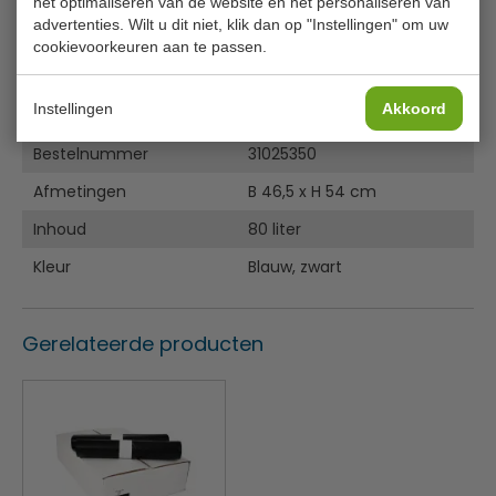
het optimaliseren van de website en het personaliseren van
Verkrijgbaar in verschillende kleuren
advertenties. Wilt u dit niet, klik dan op "Instellingen" om uw
cookievoorkeuren aan te passen.
Specificaties
Instellingen
Akkoord
Model
VB 108000
Bestelnummer
31025350
Afmetingen
B 46,5 x H 54 cm
Inhoud
80 liter
Kleur
Blauw, zwart
Gerelateerde producten