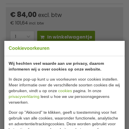
€ 84,00
excl. btw
€
101,64
incl. btw
In winkelwagentje
Cookievoorkeuren
Of
betaal
33,88
in 3 termijnen
met Klarna
Wij hechten veel waarde aan uw privacy, daarom
✔ Gratis verzending* ✔ 24 uur levering ✔ Laagste
informeren wij u over cookies op onze website.
prijsgarantie
In deze pop-up kunt u uw voorkeuren voor cookies instellen.
Meer informatie over de verschillende soorten cookies die wij
gebruiken, vindt u op onze
cookies
pagina. In onze
Vlamdovende papierbak blauw met
privacyverklaring
leest u hoe we uw persoonsgegevens
zwarte deksel 80 liter
verwerken.
Door op "Akkoord" te klikken, geeft u toestemming voor het
Ronde metalen papierbak met zwarte deksel
gebruik van alle cookies, waaronder functionele, analytische
Geschikt voor intensief gebruik
en advertentie/trackingcookies. Deze worden gebruikt voor
Vlamdovend