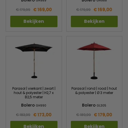
GH989
GH988
€ 169,00
€ 169,00
€ 179,99
€ 179,99
Bekijken
Bekijken
Parasol | vierkant | zwart |
Parasol | rond | rood | hout
hout & polyester | H2,7 x
& polyester | Ø 3 meter
B2,5 meter
Bolero
Bolero
GH990
GL305
€ 173,00
€ 179,00
€ 183,99
€ 189,99
Bekijken
Bekijken