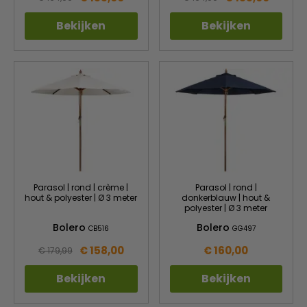
Bekijken
Bekijken
Parasol | rond | crème |
Parasol | rond |
hout & polyester | Ø 3 meter
donkerblauw | hout &
polyester | Ø 3 meter
Bolero
Bolero
CB516
GG497
€ 158,00
€ 160,00
€ 179,99
Bekijken
Bekijken