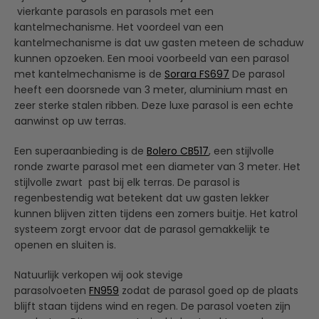
vierkante parasols en parasols met een
kantelmechanisme. Het voordeel van een
kantelmechanisme is dat uw gasten meteen de schaduw
kunnen opzoeken. Een mooi voorbeeld van een parasol
met kantelmechanisme is de
Sorara FS697
De parasol
heeft een doorsnede van 3 meter, aluminium mast en
zeer sterke stalen ribben. Deze luxe parasol is een echte
aanwinst op uw terras.
Een superaanbieding is de
Bolero CB517
, een stijlvolle
ronde zwarte parasol met een diameter van 3 meter. Het
stijlvolle zwart past bij elk terras. De parasol is
regenbestendig wat betekent dat uw gasten lekker
kunnen blijven zitten tijdens een zomers buitje. Het katrol
systeem zorgt ervoor dat de parasol gemakkelijk te
openen en sluiten is.
Natuurlijk verkopen wij ook stevige
parasolvoeten
FN959
zodat de parasol goed op de plaats
blijft staan tijdens wind en regen. De parasol voeten zijn