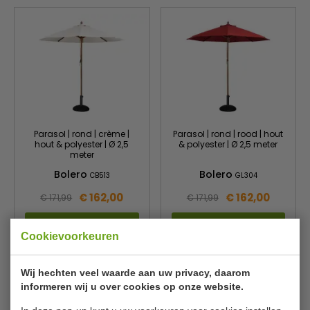
Parasol | rond | crème |
Parasol | rond | rood | hout
hout & polyester | Ø 2,5
& polyester | Ø 2,5 meter
meter
Bolero
Bolero
CB513
GL304
€ 162,00
€ 162,00
€ 171,99
€ 171,99
Bekijken
Bekijken
Cookievoorkeuren
Wij hechten veel waarde aan uw privacy, daarom
informeren wij u over cookies op onze website.