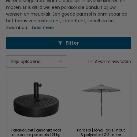
Horeca Megastore vindt u parasols in diverse kleuren en
maten. Er is altijd wel een parasol die aansluit bij uw
wensen en meubilair. Een goede parasol is onmisbaar op
het terras van restaurant, strandtent, speeltuin en
zwembad.
Lees meer
Filter
1
-
18
van
18
resultaten
Parasolvoet | geschikt voor
Parasol | rond | grijs | hout
alle bolero parasols | 21 kg
& polyester | Ø 3 meter