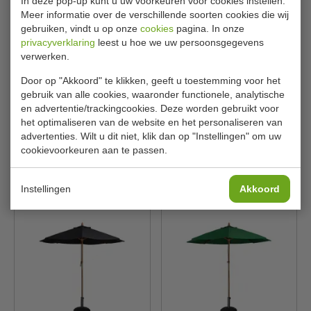
In deze pop-up kunt u uw voorkeuren voor cookies instellen.
Meer informatie over de verschillende soorten cookies die wij
gebruiken, vindt u op onze
cookies
pagina. In onze
privacyverklaring
leest u hoe we uw persoonsgegevens
verwerken.
Parasol | rond |
Parasol | zwart | rond |
Door op "Akkoord" te klikken, geeft u toestemming voor het
donkerblauw | hout &
diameter 3 meter
gebruik van alle cookies, waaronder functionele, analytische
polyester | Ø 2,5 meter
en advertentie/trackingcookies. Deze worden gebruikt voor
Bolero
Bolero
GG496
DZ870
het optimaliseren van de website en het personaliseren van
advertenties. Wilt u dit niet, klik dan op "Instellingen" om uw
€ 162,00
€ 166,00
€ 171,99
€ 176,99
cookievoorkeuren aan te passen.
Bekijken
Bekijken
Instellingen
Akkoord