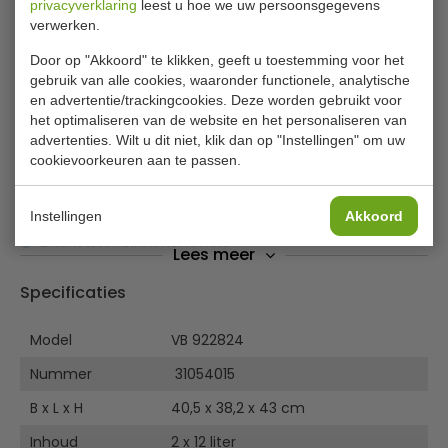
privacyverklaring
leest u hoe we uw persoonsgegevens
Eko pedaalemmer VB 922824 rejoice
verwerken.
recycling bin 2 x 12 liter
Door op "Akkoord" te klikken, geeft u toestemming voor het
gebruik van alle cookies, waaronder functionele, analytische
Rechthoekige pedaalemmer van mat RVS met 2
en advertentie/trackingcookies. Deze worden gebruikt voor
kunststof binnenemmers (2 x 12 liter). Voorzien van
het optimaliseren van de website en het personaliseren van
gedempt kunststof deksel en Fingerprint Proof
advertenties. Wilt u dit niet, klik dan op "Instellingen" om uw
coating. De luchtdichte deksel voorkomt ongewenste
cookievoorkeuren aan te passen.
geuren. Geschikte afvalbak voor restaurant, winkel, cafe,
hotel, B & B, kantine, kantoor, woning en zorginstellingen.
Instellingen
Akkoord
2 kunststof binnenemmers
Lees meer
Fingerprint proof
Specificaties
Model
VB 922824
Nummer
31054015
B x L x H
40,5 x 38,2 x 43 cm
Inhoud
2 x 12 liter