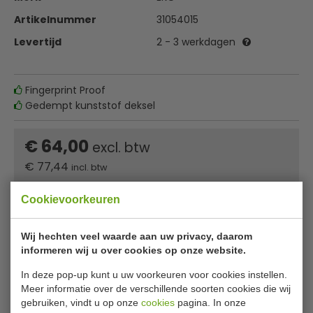
Artikelnummer
31054015
Levertijd
2 - 3 werkdagen
Fingerprint Proof
Gedempt kunststof deksel
€ 64,00
excl. btw
€
77,44
incl. btw
In winkelwagentje
Cookievoorkeuren
Of
betaal
25,81
in 3 termijnen
met Klarna
Wij hechten veel waarde aan uw privacy, daarom
informeren wij u over cookies op onze website.
✔ Gratis verzending* ✔ 24 uur levering ✔ Laagste
In deze pop-up kunt u uw voorkeuren voor cookies instellen.
prijsgarantie
Meer informatie over de verschillende soorten cookies die wij
gebruiken, vindt u op onze
cookies
pagina. In onze