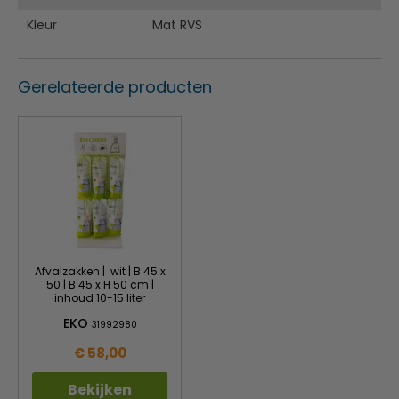
Kleur
Mat RVS
Gerelateerde producten
Afvalzakken | wit | B 45 x
50 | B 45 x H 50 cm |
inhoud 10-15 liter
EKO
31992980
€ 58,00
Bekijken