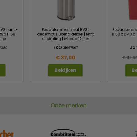
S | anti-
Pedaalemmer | mat RVS |
Pedaalemmer |
29 x H 68
gedempt sluitend deksel | retro
B 50 x D 40 x
iter
uitstraling | inhoud 12 liter
EKO
Ja
14380
31667567
€ 37,00
€ 114,9
Bekijken
Be
Onze merken