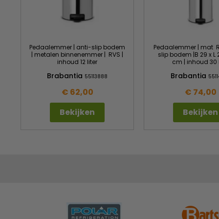
Pedaalemmer | anti-slip bodem
Pedaalemmer | mat RV
| metalen binnenemmer | RVS |
slip bodem |B 29 x L 
inhoud 12 liter
cm | inhoud 30 l
Brabantia
Brabantia
55113888
551
€ 62,00
€ 74,00
Bekijken
Bekijken