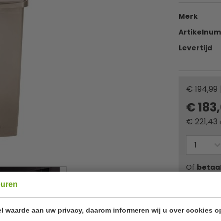
Merk
Artikelnu
Levertijd
€ 194,99
€ 183
€
221,43
Of
betaa
euren
✔ Gratis ver
l waarde aan uw privacy, daarom informeren wij u over cookies o