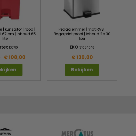
 kunststof | rood |
Pedaalemmer | mat RVS |
 H 67 cm | inhoud 65
fingerprint proof | inhoud 2 x 30
liter
liter
ntex
EKO
DC710
31054046
€ 108,00
€ 130,00
9
kijken
Bekijken