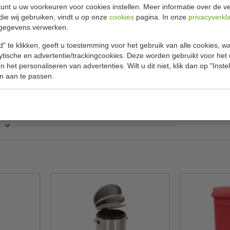
Specificat
p pedaalemmer 68 liter beige
unt u uw voorkeuren voor cookies instellen. Meer informatie over de ve
50 x 31 x 80
die wij gebruiken, vindt u op onze
cookies
pagina. In onze
privacyverkl
met hun slanke, discrete design en kleinere
gegevens verwerken.
Model
pedaalemmers lang meegaan. De geluidsarme
" te klikken, geeft u toestemming voor het gebruik van alle cookies, 
n draagt bij aan een veilige en aangename
B x D x H
lytische en advertentie/trackingcookies. Deze worden gebruikt voor het
, hotel, B & B, kantine, kantoor, woning
 het personaliseren van advertenties. Wilt u dit niet, klik dan op "Inst
Inhoud
n aan te passen.
Kleur