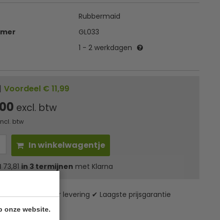
Rubbermaid
mmer
GL033
1 - 2 werkdagen
|
Voordeel € 11,99
,00
excl. btw
incl. btw
In winkelwagentje
l
73,81
in 3 termijnen
met Klarna
zending* ✔ 24 uur levering ✔ Laagste prijsgarantie
p onze website.