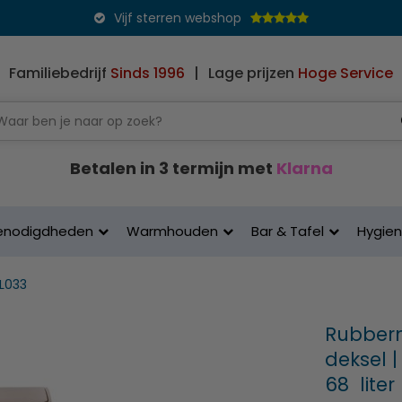
Vijf sterren webshop
Familiebedrijf
Sinds 1996
|
Lage prijzen
Hoge Service
Betalen in 3 termijn met
Klarna
enodigdheden
Warmhouden
Bar & Tafel
Hygie
L033
Rubberm
deksel |
68 liter