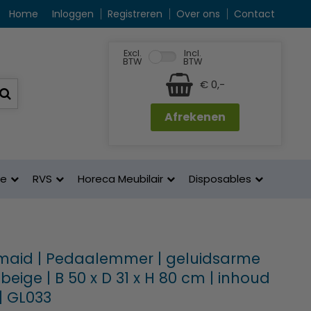
Home
Inloggen
Registreren
Over ons
Contact
Excl.
Incl.
BTW
BTW
€ 0,-
Afrekenen
ne
RVS
Horeca Meubilair
Disposables
aid | Pedaalemmer | geluidsarme
 beige | B 50 x D 31 x H 80 cm | inhoud
 | GL033