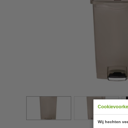
Cookievoork
Wij hechten vee