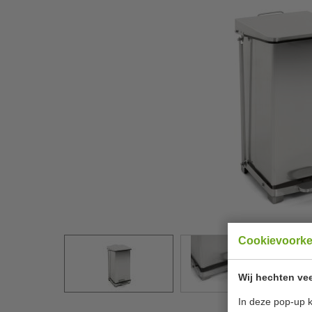
Cookievoork
Wij hechten vee
In deze pop-up k