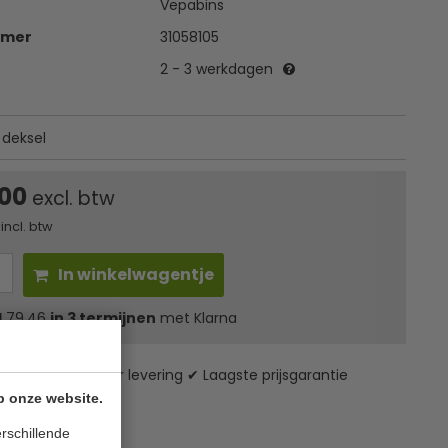
Vepabins
mmer
31058105
2 - 3 werkdagen
deksel
,00
excl. btw
incl. btw
In winkelwagentje
l
79,46
in 3 termijnen
met Klarna
zending* ✔ 24 uur levering ✔ Laagste prijsgarantie
p onze website.
rschillende