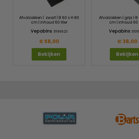
Afvalzakken | zwart | B 60 x H 80
Afvalzakken | grijs | B
cm | inhoud 60 liter
cm | inhoud 60 l
Vepabins
Vepabins
31196623
3101
€ 58,00
€ 38,00
Bekijken
Bekijken