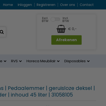
Home
Inloggen
Registreren
Over ons
Contact
Excl.
Incl.
BTW
BTW
€ 0,-
Afrekenen
ne
RVS
Horeca Meubilair
Disposables
s | Pedaalemmer | geruisloze deksel |
r | inhoud 45 liter | 31058105