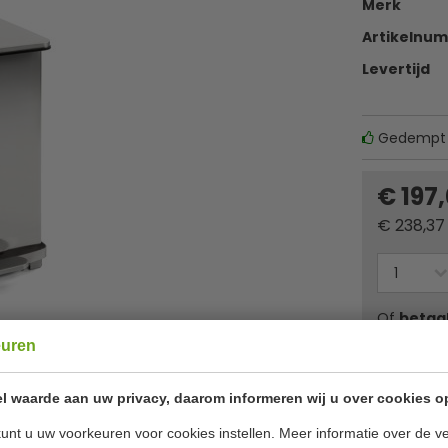
Merk
Artikelnu
Levertijd
Gedempt 
€ 197
€
238,37
Of
betaa
euren
✔ Gratis ver
l waarde aan uw privacy, daarom informeren wij u over cookies o
unt u uw voorkeuren voor cookies instellen. Meer informatie over de ve