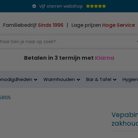
Vijf sterren webshop
Familiebedrijf
Sinds 1996
|
Lage prijzen
Hoge Service
Betalen in 3 termijn met
Klarna
enodigdheden
Warmhouden
Bar & Tafel
Hygie
58105
Vepabin
zakhoude