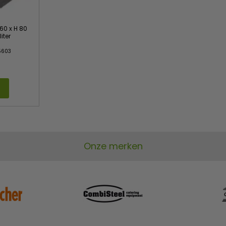
 60 x H 80
iter
5603
Onze merken