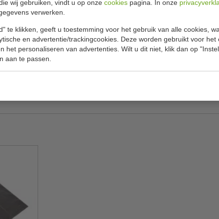
die wij gebruiken, vindt u op onze
cookies
pagina. In onze
privacyverkl
Specificat
alemmer 45 liter
gegevens verwerken.
 gebruik. Voorzien van gedempt deksel en
Model
" te klikken, geeft u toestemming voor het gebruik van alle cookies, 
m HACCP richtlijnen. Geschikte afvalbak voor
lytische en advertentie/trackingcookies. Deze worden gebruikt voor het
Nummer
ing en zorginstellingen.
 het personaliseren van advertenties. Wilt u dit niet, klik dan op "Inst
n aan te passen.
B x L x H
Inhoud
Kleur