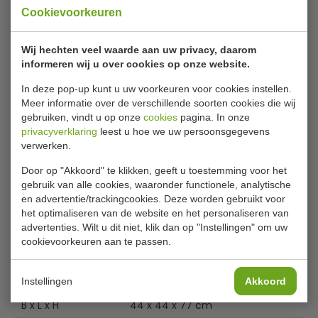
Cookievoorkeuren
Vepabins VB 058129 industriele
Wij hechten veel waarde aan uw privacy, daarom
pedaalemmer inhoud 90 liter
informeren wij u over cookies op onze website.
Robuuste pedaalemmer uit gepoedercoated staal voor
In deze pop-up kunt u uw voorkeuren voor cookies instellen.
professioneel en industrieel gebruik. Voorzien van
Meer informatie over de verschillende soorten cookies die wij
gedempt deksel en zakhouder. De pedaalemmer staat op
gebruiken, vindt u op onze
cookies
pagina. In onze
pootjes en is conform HACCP
privacyverklaring
leest u hoe we uw persoonsgegevens
richtlijnen. Geschikte afvalbak voor restaurant, winkel,
verwerken.
cafe, hotel, B & B, kantine, kantoor, woning
Door op "Akkoord" te klikken, geeft u toestemming voor het
en zorginstellingen.
gebruik van alle cookies, waaronder functionele, analytische
Lees meer
en advertentie/trackingcookies. Deze worden gebruikt voor
Zakhouder
het optimaliseren van de website en het personaliseren van
Staat op pootjes
Specificaties
advertenties. Wilt u dit niet, klik dan op "Instellingen" om uw
Gedempte deksel
cookievoorkeuren aan te passen.
Model
VB 058129
Nummer
31058129
Instellingen
Akkoord
B x L x H
44 x 44 x 77 cm