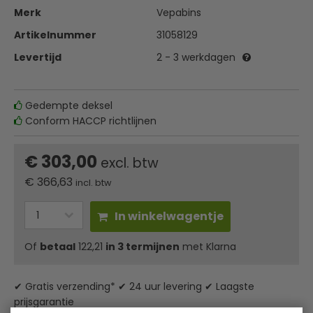
Merk
Vepabins
Artikelnummer
31058129
Levertijd
2 - 3 werkdagen
Gedempte deksel
Conform HACCP richtlijnen
€ 303,00
excl. btw
€
366,63
incl. btw
In winkelwagentje
Of
betaal
122,21
in 3 termijnen
met Klarna
✔ Gratis verzending* ✔ 24 uur levering ✔ Laagste
prijsgarantie