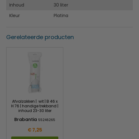
Kunststof binnenemmer
Inhoud
30 liter
Anti-slip bodem
Kleur
Platina
Gerelateerde producten
Afvalzakken | wit | B 46 x
H 76 | handige trekband |
inhoud 23-30 liter
Brabantia
55246265
€ 7,25