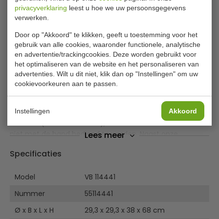
privacyverklaring
leest u hoe we uw persoonsgegevens
verwerken.
Brabantia VB 114441 pedaalemmer
platina Newicon inhoud 30 liter
Door op "Akkoord" te klikken, geeft u toestemming voor het
gebruik van alle cookies, waaronder functionele, analytische
en advertentie/trackingcookies. Deze worden gebruikt voor
Pedaalemmer met uitneembare kunststof binnenemmer.
het optimaliseren van de website en het personaliseren van
Dankzij de unieke soft-closure techniek sluit het deksel
advertenties. Wilt u dit niet, klik dan op "Instellingen" om uw
soepel en stil. Voorzien van anti-slip bodem die de vloer
cookievoorkeuren aan te passen.
beschermt en zorgt dat de pedaalemmer stabiel staat.
Instellingen
Akkoord
Een pedaal zorgt voor hygienisch gebruik van een
afvalbak (conform HACCP); de afvalbak hoeft immers
niet met de hand bediend te worden. Naast onze
Lees meer
professionele pedaalemmers voor o.a. grootkeukens en
Specificaties
de zorgsector, voeren wij ook de design pedaalemmers
van de diverse A-merken en ons eigen huismerk EKO.
Geschikte afvalbak voor restaurant, winkel, cafe, hotel, B
Model
VB 114441
& B, kantine, kantoor, woning en zorginstellingen.
Nummer
55114441
Verkrijgbaar in diverse kleuren
Ø x B x L x H
29,3 x 29,3 x 38 x 68 cm