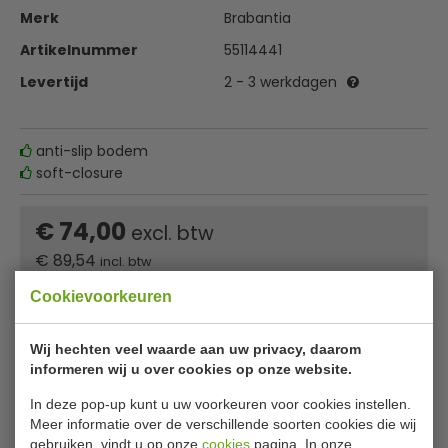
Merk
Brabantia
Artikelnummer
55114441
Levertijd
2 - 3 werkdagen
anti-slip bodem
soft-closure
€ 74,00
excl. btw
€
89,54
incl. btw
Cookievoorkeuren
In winkelwagentje
Wij hechten veel waarde aan uw privacy, daarom
Of
betaal
29,85
in 3 termijnen
met Klarna
informeren wij u over cookies op onze website.
In deze pop-up kunt u uw voorkeuren voor cookies instellen.
✔ Gratis verzending* ✔ 24 uur levering ✔ Laagste
Meer informatie over de verschillende soorten cookies die wij
prijsgarantie
gebruiken, vindt u op onze
cookies
pagina. In onze