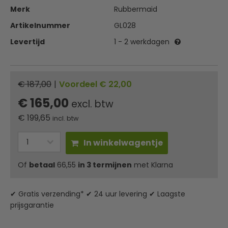
Merk
Rubbermaid
Artikelnummer
GL028
Levertijd
1 - 2 werkdagen
€ 187,00
|
Voordeel € 22,00
€ 165,00
excl. btw
€
199,65
incl. btw
In winkelwagentje
Of
betaal
66,55
in 3 termijnen
met Klarna
✔ Gratis verzending* ✔ 24 uur levering ✔ Laagste
prijsgarantie