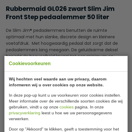
Rubbermaid GL026 zwart Slim Jim
Front Step pedaalemmer 50 liter
De Slim Jim® pedaalemmers benutten de ruimte
optimaal met hun slanke, discrete design en kleinere
voetafdruk. Met hoogwaardig pedaal dat zorgt dat de
pedaalemmers lang meegaan. De geluidsarme deksel
beperkt de hoeveelheid lawaai tot een minimum en
draagt bij aan een veilige en aangename
Cookievoorkeuren
omgeving. Geschikte afvalbak voor restaurant, winkel,
Lees meer
cafe, hotel, B & B, kantine, kantoor, woning
Wij hechten veel waarde aan uw privacy, daarom
en zorginstellingen.
Specificaties
informeren wij u over cookies op onze website.
Intern scharnier voorkomt schade aan de omgeving
In deze pop-up kunt u uw voorkeuren voor cookies instellen.
Model
GL028
Factory Mutual en TUV gecertificeerd
Meer informatie over de verschillende soorten cookies die wij
gebruiken, vindt u op onze
cookies
pagina. In onze
Met pedaal aan de voorzijde
B x D x H
45,7 x 29,2 x 71,9 cm
privacyverklaring
leest u hoe we uw persoonsgegevens
Polyethyleenhar
Inhoud
50 liter
verwerken.
Kleur
Zwart
Door op "Akkoord" te klikken, geeft u toestemming voor het