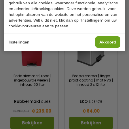
gebruik van alle cookies, waaronder functionele, analytische
en advertentie/trackingcookies. Deze worden gebruikt voor
het optimaliseren van de website en het personaliseren van
Is dit iets voor jou?
advertenties. Wilt u dit niet, klik dan op "Instellingen" om uw
cookievoorkeuren aan te passen.
Instellingen
Akkoord
Pedaalemmer | rood |
Pedaalemmer | finger
ingebouwde wielen |
proof coating | mat RVS |
inhoud 90 liter
inhoud 2 x 12 liter
Rubbermaid
EKO
GL038
31054015
€ 235,00
€ 64,00
€ 266,99
Bekijken
Bekijken