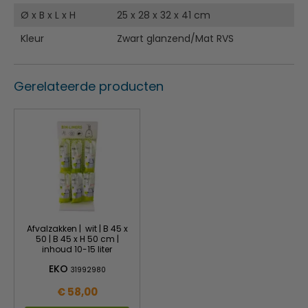
Ø x B x L x H
25 x 28 x 32 x 41 cm
Kleur
Zwart glanzend/Mat RVS
Gerelateerde producten
Afvalzakken | wit | B 45 x
50 | B 45 x H 50 cm |
inhoud 10-15 liter
EKO
31992980
€ 58,00