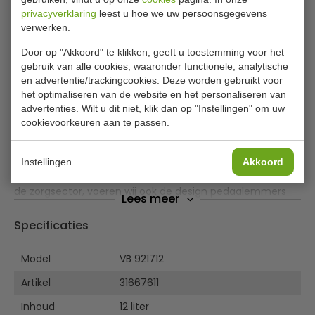
privacyverklaring
leest u hoe we uw persoonsgegevens
verwerken.
Eko pedaalemmer Belle Deluxe
Door op "Akkoord" te klikken, geeft u toestemming voor het
zwart/mat RVS inhoud van 12 liter
gebruik van alle cookies, waaronder functionele, analytische
en advertentie/trackingcookies. Deze worden gebruikt voor
Fraai vormgegeven pedaaldemmer sandcoated met
het optimaliseren van de website en het personaliseren van
opvallende handgrepen en bol deksel. Retro uitstraling.
advertenties. Wilt u dit niet, klik dan op "Instellingen" om uw
Voorzien van kunststof binnenemmer en gedempt
cookievoorkeuren aan te passen.
sluitend deksel. Een pedaal zorgt voor hygienisch gebruik
van een afvalbak (conform HACCP), de afvalbak hoeft
immers niet met de hand bediend te worden. Naast onze
Instellingen
Akkoord
professionele pedaalemmers voor o.a. grootkeukens en
de zorgsector, voeren wij ook de design pedaalemmers
Lees meer
van de diverse A-merken en ons eigen huismerk EKO.
Specificaties
Verkrijgbaar in diverse kleuren
Sandcoated
Model
VB 921712
Gedempt sluitend deksel
Artikel
31667611
Inhoud
12 liter