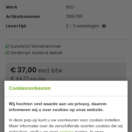
Merk
EKO
Artikelnummer
31667611
Levertijd
2 - 3 werkdagen
Kunststof binnenemmer
Gedempt sluitend deksel
€ 37,00
excl. btw
€
44,77
incl. btw
Cookievoorkeuren
In winkelwagentje
Wij hechten veel waarde aan uw privacy, daarom
Of
betaal
14,92
in 3 termijnen
met Klarna
informeren wij u over cookies op onze website.
In deze pop-up kunt u uw voorkeuren voor cookies instellen.
✔ Gratis verzending* ✔ 24 uur levering ✔ Laagste
Meer informatie over de verschillende soorten cookies die wij
prijsgarantie
gebruiken, vindt u op onze
cookies
pagina. In onze